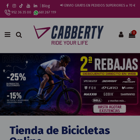
|
Blog
📢 ENVIO GRATIS EN PEDIDOS SUPERIORES a 70 €
952 36 35 00
661 267 119
0
Tienda de Bicicletas