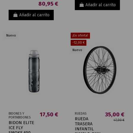
80,95 €
Añadir al carrito
Añadir al carrito
Nuevo
¡En oferta!
-12,00 €
Nuevo
17,50 €
35,00 €
BIDONES Y
RUEDAS
PORTABIDONES
RUEDA
47,00 €
BIDON ELITE
TRASERA
ICE FLY
INFANTIL
SMOKE 650