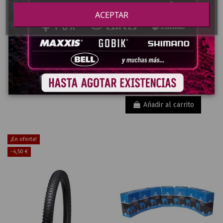
27,00 €
15,70 €
CAMARAS Y
CAMARAS Y
ACEPTAR
CUBIERTAS
CUBIERTAS
30,00 €
20,90 €
CUBIERTA
CUBIERTA
SPECIALIZED
SCHWALBE
ROADSPORT
ROAD
FOLDING
CRUISER
ROAD
KGUARD
HS484
TWINSKIN
Añadir al carrito
26X1.75
Añadir al carrito
¡En oferta!
-4,50 €