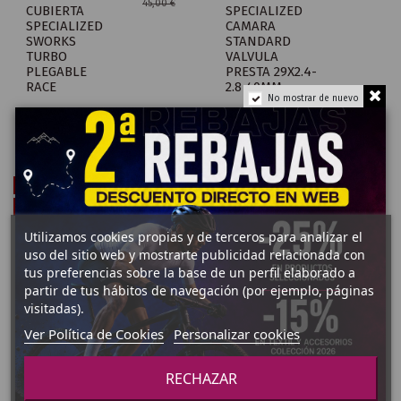
45,00 €
CUBIERTA
SPECIALIZED
SPECIALIZED
CAMARA
SWORKS
STANDARD
TURBO
VALVULA
PLEGABLE
PRESTA 29X2.4-
RACE
2.8 40MM
No mostrar de nuevo
Añadir al carrito
Añadir al carrito
¡En oferta!
¡En oferta!
-3,00 €
-5,20 €
Utilizamos cookies propias y de terceros para analizar el
uso del sitio web y mostrarte publicidad relacionada con
tus preferencias sobre la base de un perfil elaborado a
partir de tus hábitos de navegación (por ejemplo, páginas
visitadas).
Ver Política de Cookies
Personalizar cookies
RECHAZAR