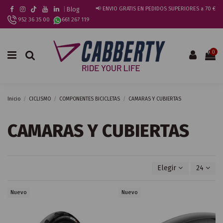
|
Blog
📢 ENVIO GRATIS EN PEDIDOS SUPERIORES a 70 €
952 36 35 00
661 267 119
0
Inicio
CICLISMO
COMPONENTES BICICLETAS
CAMARAS Y CUBIERTAS
CAMARAS Y CUBIERTAS
Elegir
24
Nuevo
Nuevo