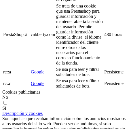
Se trata de una cookie
que usa Prestashop para
guardar información y
mantener abierta la sesión
del usuario. Permite
guardar información
PrestaShop-#
cabberty.com
480 horas
como la divisa, el idioma,
identificador del cliente,
entre otros datos
necesarios para el
correcto funcionamiento
de la tienda.
Se usa para leer y filtrar
rc::a
Google
Persistente
solicitudes de bots.
Se usa para leer y filtrar
rc::c
Google
Persistente
solicitudes de bots.
Cookies publicitarias
No
Si
Descripción y cookies
Son aquellas que recaban información sobre los anuncios mostrados
a los usuarios del sitio web. Pueden ser de anónimas, si solo
recopilan información sobre los espacios publicitarios mostrados sin