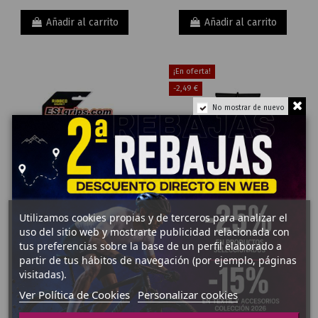
Añadir al carrito
Añadir al carrito
¡En oferta!
-2,49 €
No mostrar de nuevo
Utilizamos cookies propias y de terceros para analizar el
uso del sitio web y mostrarte publicidad relacionada con
tus preferencias sobre la base de un perfil elaborado a
27,82 €
22,50 €
partir de tus hábitos de navegación (por ejemplo, páginas
PUÑOS Y CINTAS
INFLADORES
MANILLAR
SHIMANO
visitadas).
24,99 €
PUÑOS
INFLADOR DE
ESIGRIPS
Ver Política de Cookies
Personalizar cookies
PIE OXFORD
RIBBED
AIRTRACK
CHUNKY