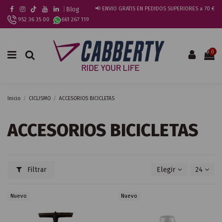
|
Blog
📢 ENVIO GRATIS EN PEDIDOS SUPERIORES a 70 €
952 36 35 00
661 267 119
0
Inicio
CICLISMO
ACCESORIOS BICICLETAS
ACCESORIOS BICICLETAS
Filtrar
Elegir
24
Nuevo
Nuevo