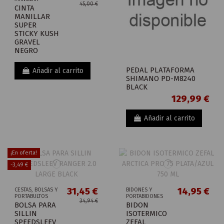
45,00 €
CINTA
MANILLAR
SUPER
STICKY KUSH
GRAVEL
NEGRO
PEDAL PLATAFORMA
Añadir al carrito
SHIMANO PD-M8240
BLACK
129,99 €
Añadir al carrito
¡En oferta!
-3,49 €
31,45 €
14,95 €
CESTAS, BOLSAS Y
BIDONES Y
PORTABULTOS
PORTABIDONES
34,94 €
BOLSA PARA
BIDON
SILLIN
ISOTERMICO
SPEEDSLEEV
ZEFAL