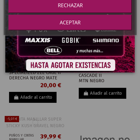
NEGRO
RECHAZAR
Añadir al carrito
Añadir al carrito
ACEPTAR
9,99 €
BIDONES Y
PORTABIDONES
BIDONES Y PORTABIDONES
PORTABIDON
PORTABIDONES
SPECIALIZED
SPECIALIZED ZEE CAGE II
CASCADE II
DERECHA NEGRO MATE
MTN NEGRO
20,00 €
Añadir al carrito
Añadir al carrito
-5,01 €
39,99 €
PUÑOS Y CINTAS
MANILLAR