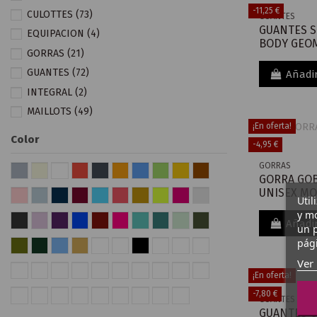
STANCE
(1)
-11,25 €
CULOTTES
(73)
GUANTES
STELVELO
(4)
GUANTES S
EQUIPACION
(4)
SUGOI
(2)
BODY GEOM
GORRAS
(21)
WOWOW
(1)
GUANTES
(72)
Añadir
XBIONIC
(3)
INTEGRAL
(2)
MAILLOTS
(49)
¡En oferta!
MANGUITOS
(7)
Color
-4,95 €
PANTALONES
(4)
GORRAS
RODILLERAS
(7)
GORRA GOB
SOTOCASCOS
(4)
UNISEX M
Util
y mo
Añadir
un p
pági
Ver 
¡En oferta!
-7,80 €
GUANTES
GUANTES C