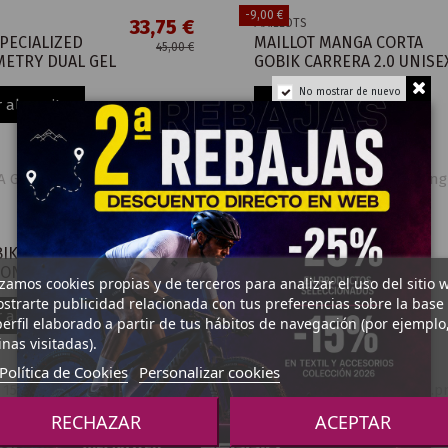
-9,00 €
33,75 €
MAILLOTS
PECIALIZED
MAILLOT MANGA CORTA
45,00 €
ETRY DUAL GEL
GOBIK CARRERA 2.0 UNISE
No mostrar de nuevo
 al carrito
Añadir al carrito
¡En oferta!
-8,71 €
GUANTES
GUANTES TERMICOS
15,05 €
LIGEROS FINDER 2.0
IK VINTAGE
20,00 €
UNISEX
OONLESS
izamos cookies propias y de terceros para analizar el uso del sitio 
strarte publicidad relacionada con tus preferencias sobre la base
Añadir al carrito
 al carrito
erfil elaborado a partir de tus hábitos de navegación (por ejemplo
nas visitadas).
Política de Cookies
Personalizar cookies
¡En oferta!
-4,10 €
RECHAZAR
ACEPTAR
23,20 €
CALCETINES
ORTOS GOBIK
CALCETINES GOBIK
31,00 €