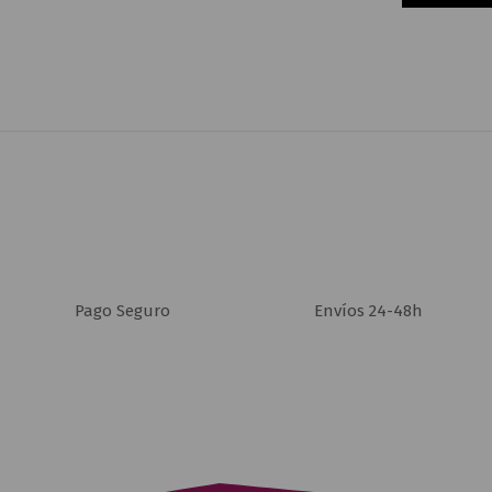
XS
(36)
XS/S
(4)
XXL
(40)
XXS
(2)
XXXL
(1)
2XL
(6)
Pago Seguro
Envíos 24-48h