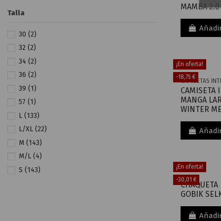
MAMBA 2.0
Talla
Añadir
30
(2)
32
(2)
34
(2)
¡En oferta!
36
(2)
-18,75 €
CAMISETAS INT
39
(1)
CAMISETA 
MANGA LAR
57
(1)
WINTER M
L
(133)
L/XL
(22)
Añadir
M
(143)
M/L
(4)
¡En oferta!
S
(143)
-30,01 €
S/M
(30)
CHAQUETA
GOBIK SEL
ÚNICA
(10)
XL
(85)
Añadir