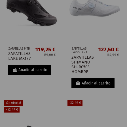
119,25 €
127,50 €
ZAPATILLAS MTB
ZAPATILLAS
CARRETERA
ZAPATILLAS
159,00 €
169,99 €
ZAPATILLAS
LAKE MX177
SHIMANO
SH-RC503
Añadir al carrito
HOMBRE
Añadir al carrito
¡En oferta!
-32,49 €
-42,49 €