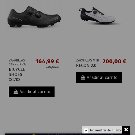
164,99 €
200,00 €
ZAPATILLAS
ZAPATILLAS MTB
CARRETERA
RECON 2.0
219,99 €
BICYCLE
SHOES
Añadir al carrito
XC703
Añadir al carrito
No mostrar de nuevo