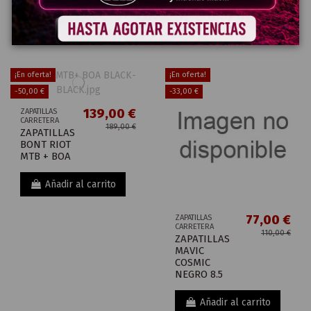
Añadir al carrito
Añadir al carrito
¡En oferta!
¡En oferta!
-50,00 €
-33,00 €
139,00 €
ZAPATILLAS
CARRETERA
189,00 €
ZAPATILLAS
BONT RIOT
MTB + BOA
Añadir al carrito
77,00 €
ZAPATILLAS
CARRETERA
110,00 €
ZAPATILLAS
MAVIC
COSMIC
NEGRO 8.5
Añadir al carrito