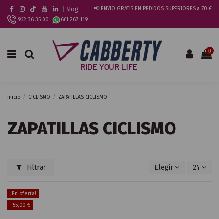
|
Blog
📢 ENVIO GRATIS EN PEDIDOS SUPERIORES a 70 €
952 36 35 00
661 267 119
0
Inicio
CICLISMO
ZAPATILLAS CICLISMO
ZAPATILLAS CICLISMO
Filtrar
Elegir
24
¡En oferta!
-55,00 €