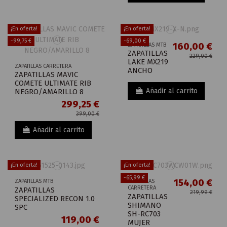
¡En oferta!
¡En oferta!
-99,75 €
-69,00 €
160,00 €
ZAPATILLAS MTB
ZAPATILLAS
229,00 €
LAKE MX219
ZAPATILLAS CARRETERA
ANCHO
ZAPATILLAS MAVIC
COMETE ULTIMATE RIB
Añadir al carrito
NEGRO/AMARILLO 8
299,25 €
399,00 €
Añadir al carrito
¡En oferta!
¡En oferta!
-65,99 €
154,00 €
ZAPATILLAS MTB
ZAPATILLAS
CARRETERA
ZAPATILLAS
219,99 €
ZAPATILLAS
SPECIALIZED RECON 1.0
SHIMANO
SPC
SH-RC703
119,00 €
MUJER