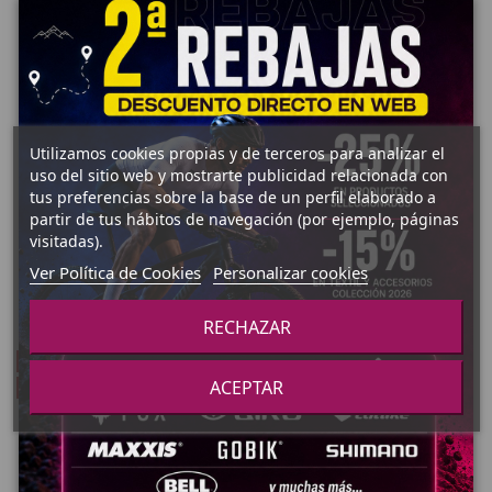
Utilizamos cookies propias y de terceros para analizar el
uso del sitio web y mostrarte publicidad relacionada con
tus preferencias sobre la base de un perfil elaborado a
110,00 €
200,00 €
ZAPATILLAS
ZAPATILLAS
partir de tus hábitos de navegación (por ejemplo, páginas
CARRETERA
CARRETERA
visitadas).
TORCH 1.0
TORCH 2.0
Ver Política de Cookies
Personalizar cookies
Añadir al carrito
Añadir al carrito
RECHAZAR
¡En oferta!
¡En oferta!
ACEPTAR
-50,70 €
-47,69 €
111,30 €
ZAPATILLAS
CARRETERA
118,30 €
ZAPATILLAS
158,99 €
ZAPATILLAS
CARRETERA
169,00 €
BONT RIOT
ZAPATILLAS
TR+
BONT RIOT+
BOA