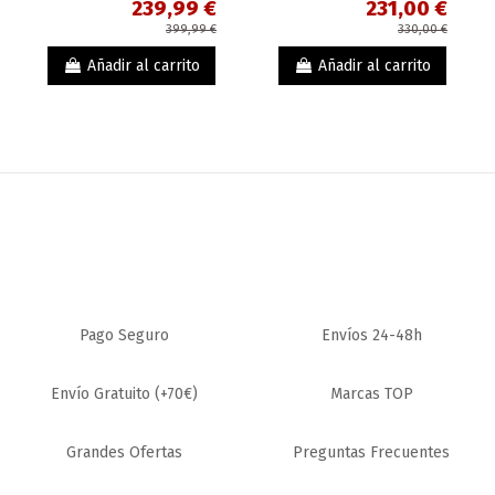
239,99 €
231,00 €
399,99 €
330,00 €
Añadir al carrito
Añadir al carrito
¡En oferta!
¡En oferta!
-299,95 €
-50,70 €
Pago Seguro
Envíos 24-48h
Envío Gratuito (+70€)
Marcas TOP
ZAPATILLAS CARRETERA
ZAPATILLAS CARRETERA
ZAPATILLAS MAVIC
ZAPATILLAS BONT
COMETE ULTIMATE
RIOT+ BOA
Grandes Ofertas
Preguntas Frecuentes
700,05 €
118,30 €