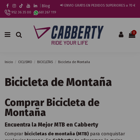
|
Blog
📢 ENVIO GRATIS EN PEDIDOS SUPERIORES a 70 €
952 36 35 00
661 267 119
0
Inicio
CICLISMO
BICICLETAS
Bicicleta de Montaña
Bicicleta de Montaña
Comprar Bicicleta de
Montaña
Encuentra la Mejor MTB en Cabberty
Comprar
bicicletas de montaña (MTB)
para conquistar