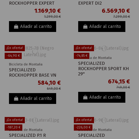
ROCKHOPPER EXPERT
EXPERT DI2
1.169,10 €
6.569,10 €
1.299,00 €
7.299,00 €
Añadir al carrito
Añadir al carrito
¡En oferta!
¡En oferta!
-64,90 €
-74,85 €
Bicicleta de Montaña
SPECIALIZED
Bicicleta de Montaña
ROCKHOPPER SPORT KH
SPECIALIZED
29"
ROCKHOPPER BASE VN
674,15 €
584,10 €
749,00 €
649,00 €
Añadir al carrito
Añadir al carrito
¡En oferta!
¡En oferta!
-187,20 €
-226,00 €
Bicicleta de Montaña
Bicicleta de Montaña
SPECIALIZED P.1 R
SPECIALIZED