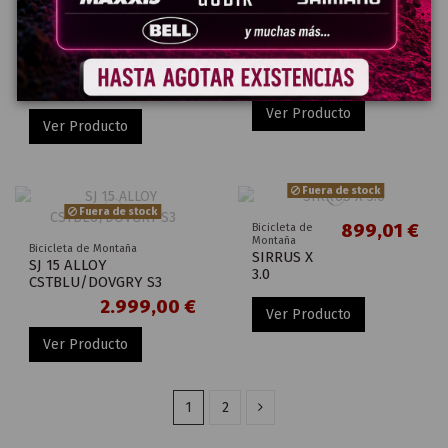
Montaña
Bicicleta de Montaña
10.699,00 €
ORBEA
SPECIALIZED
OIZ M-
ROCKHOPPER SPORT KH
LTD 2025
29
CUSTOM
749,00 €
Ver Producto
Ver Producto
Fuera de stock
Fuera de stock
899,01 €
Bicicleta de
Montaña
Bicicleta de Montaña
SIRRUS X
SJ 15 ALLOY
3.0
CSTBLU/DOVGRY S3
2.999,00 €
Ver Producto
Ver Producto
1
2