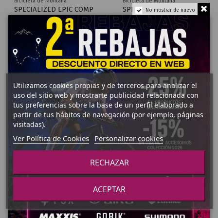
Bicicleta de Montaña
Bicicleta de Montaña
SPECIALIZED EPIC COMP
SPECIALIZED
No mostrar de nuevo
2022
ROCKHOPPER SPORT KH
27.5" 2027
5.200,00 €
749,00 €
Añadir al carrito
Ver Producto
Utilizamos cookies propias y de terceros para analizar el
Fuera de stock
Fuera de stock
-300,00 €
uso del sitio web y mostrarte publicidad relacionada con
tus preferencias sobre la base de un perfil elaborado a
1.699,00 €
Bicicleta de Montaña
Bicicleta de
Montaña
SPECIALIZED EPIC 9 PRO
partir de tus hábitos de navegación (por ejemplo, páginas
1.999,00 €
BERRIA
2027
visitadas).
BRAVO
9.499,00 €
ELITE
Ver Política de Cookies
Personalizar cookies
DEORE
Ver Producto
RECHAZAR
Ver Producto
ACEPTAR
Fuera de stock
¡En oferta!
Fuera de stock
-2.674,75 €
8.024,25 €
Bicicleta de