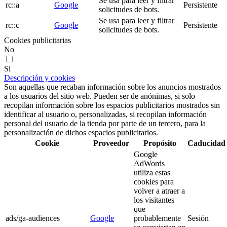
Se usa para leer y filtrar
rc::a
Google
Persistente
solicitudes de bots.
Se usa para leer y filtrar
rc::c
Google
Persistente
solicitudes de bots.
Cookies publicitarias
No
Si
Descripción y cookies
Son aquellas que recaban información sobre los anuncios mostrados
a los usuarios del sitio web. Pueden ser de anónimas, si solo
recopilan información sobre los espacios publicitarios mostrados sin
identificar al usuario o, personalizadas, si recopilan información
personal del usuario de la tienda por parte de un tercero, para la
personalización de dichos espacios publicitarios.
Cookie
Proveedor
Propósito
Caducidad
Google
AdWords
utiliza estas
cookies para
volver a atraer a
los visitantes
que
ads/ga-audiences
Google
probablemente
Sesión