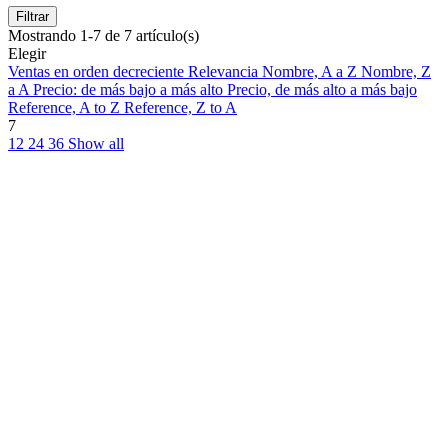
Filtrar
Mostrando 1-7 de 7 artículo(s)
Elegir
Ventas en orden decreciente
Relevancia
Nombre, A a Z
Nombre, Z
a A
Precio: de más bajo a más alto
Precio, de más alto a más bajo
Reference, A to Z
Reference, Z to A
7
12
24
36
Show all