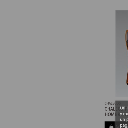
CHALECOS
Util
CHALECO P
y mo
HOMBRE T
un p
pági
Añadir