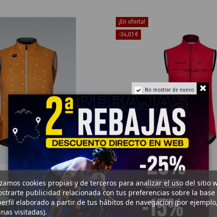
¡En oferta!
-34,01 €
No mostrar de nuevo
75,00 €
CHALECOS
izamos cookies propias y de terceros para analizar el uso del sitio 
LUS 2.0
CHALECO CORTAVIENTOS
strarte publicidad relacionada con tus preferencias sobre la base
HAI
HIRU ADVANCED GILET
erfil elaborado a partir de tus hábitos de navegación (por ejemplo
MUJER 2022
nas visitadas).
 al carrito