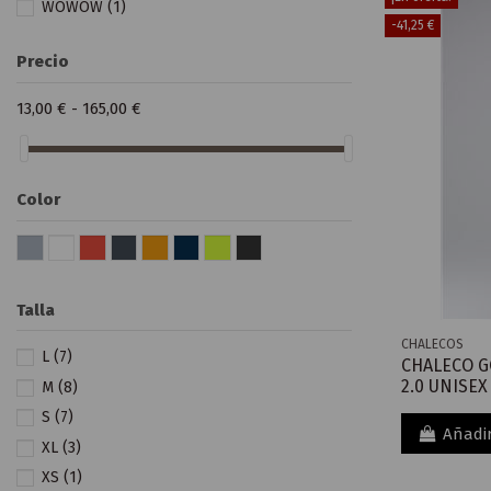
WOWOW
(1)
-41,25 €
Precio
13,00 € - 165,00 €
Color
Talla
CHALECOS
L
(7)
CHALECO G
2.0 UNISEX
M
(8)
S
(7)
Añadir
XL
(3)
XS
(1)