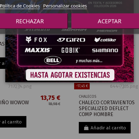
Añadir al carrito
Política de Cookies
Personalizar cookies
RECHAZAR
ACEPTAR
-20,00 €
69,99 €
CHALECOS
ASTELLI ARIA
CHALECO HIRU THERMAL
99,99 €
GILET HOMBRE
 al carrito
Añadir al carrito
-17,45 €
13,75 €
CHALECOS
NIÑO WOWOW
CHALECO CORTAVIENTOS
18,98 €
SPECIALIZED DEFLECT
COMP HOMBRE
 al carrito
Añadir al carrito