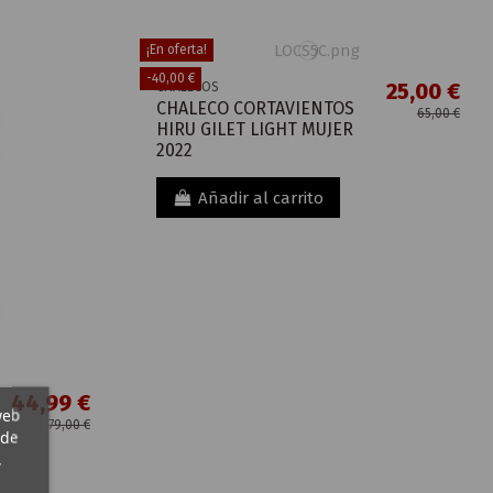
¡En oferta!
-40,00 €
25,00 €
CHALECOS
CHALECO CORTAVIENTOS
65,00 €
HIRU GILET LIGHT MUJER
2022
Añadir al carrito
44,99 €
web
79,00 €
 de
,