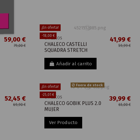
¡En oferta!
-18,00 €
59,00 €
41,99 €
CHALECOS
CHALECO CASTELLI
79,00 €
59,99 €
SQUADRA STRETCH
Añadir al carrito
Fuera de stock
¡En oferta!
-25,01 €
52,45 €
39,99 €
CHALECOS
CHALECO GOBIK PLUS 2.0
69,90 €
65,00 €
MUJER
Ver Producto