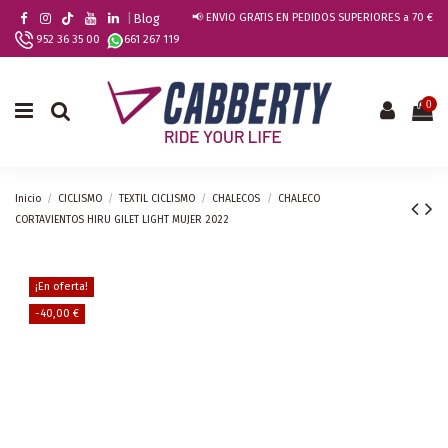
|
Blog
📢 ENVIO GRATIS EN PEDIDOS SUPERIORES a 70 €
952 36 35 00
661 267 119
0
Inicio
CICLISMO
TEXTIL CICLISMO
CHALECOS
CHALECO
CORTAVIENTOS HIRU GILET LIGHT MUJER 2022
¡En oferta!
-40,00 €