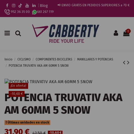
|
Blog
📢 ENVIO GRATIS EN PEDIDOS SUPERIORES a 70 €
952 36 35 00
661 267 119
0
Inicio
CICLISMO
COMPONENTES BICICLETAS
MANILLARES Y POTENCIAS
POTENCIA TRUVATIV AKA AM 60MM 5 SNOW
¡En oferta!
POTENCIA TRUVATIV AKA
-10,60 €
AM 60MM 5 SNOW
Últimas unidades en stock
31,90 €
42,50 €
-10,60 €