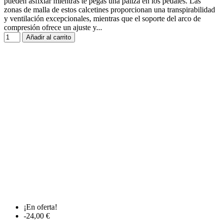
pueden asfixiar mientras te pegas una paliza en los pedales. Las
zonas de malla de estos calcetines proporcionan una transpirabilidad
y ventilación excepcionales, mientras que el soporte del arco de
compresión ofrece un ajuste y...
Añadir al carrito
¡En oferta!
-24,00 €