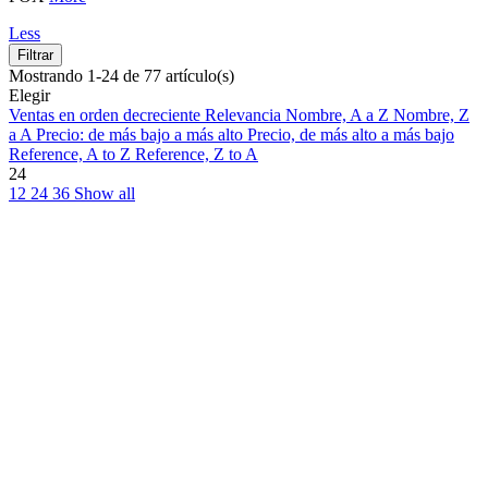
Less
Filtrar
Mostrando 1-24 de 77 artículo(s)
Elegir
Ventas en orden decreciente
Relevancia
Nombre, A a Z
Nombre, Z
a A
Precio: de más bajo a más alto
Precio, de más alto a más bajo
Reference, A to Z
Reference, Z to A
24
12
24
36
Show all