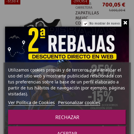
-57,00 €
-299,95 €
700,05 €
ZAPATILLAS
CARRETERA
1.000,00 €
ZAPATILLAS
MAVIC
COMETE
No mostrar de nuevo
ULTIMATE
Ver Producto
Utilizamos cookies propias y de terceros para analizar el
ZAPATILLAS CARRETERA
uso del sitio web y mostrarte publicidad relacionada con
ZAPATILLAS
tus preferencias sobre la base de un perfil elaborado a
SPECIALIZED TORCH 3.0
partir de tus hábitos de navegación (por ejemplo, páginas
RD 2019
visitadas).
132,99 €
Ver Política de Cookies
Personalizar cookies
189,99 €
Añadir al carrito
RECHAZAR
Fuera de stock
¡En oferta!
¡En oferta!
ACEPTAR