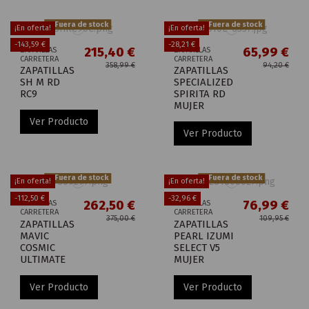
Fuera de stock
Fuera de stock
¡En oferta!
¡En oferta!
-143,59 €
-28,21 €
215,40 €
65,99 €
ZAPATILLAS
ZAPATILLAS
CARRETERA
CARRETERA
358,99 €
94,20 €
ZAPATILLAS
ZAPATILLAS
SH M RD
SPECIALIZED
RC9
SPIRITA RD
MUJER
Ver Producto
Ver Producto
Fuera de stock
Fuera de stock
¡En oferta!
¡En oferta!
-112,50 €
-32,96 €
262,50 €
76,99 €
ZAPATILLAS
ZAPATILLAS
CARRETERA
CARRETERA
375,00 €
109,95 €
ZAPATILLAS
ZAPATILLAS
MAVIC
PEARL IZUMI
COSMIC
SELECT V5
ULTIMATE
MUJER
Ver Producto
Ver Producto