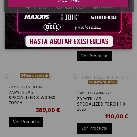
Fuera de stock
-42,25 €
-42,49 €
126,75 €
ZAPATILLAS
CARRETERA
127,50 €
ZAPATILLAS
169,00 €
ZAPATILLAS
CARRETERA
169,99 €
LAKE CX178
ZAPATILLAS
SHIMANO
SH-RC503
Ver Producto
HOMBRE
BLANCO 45
Ver Producto
Fuera de stock
Fuera de stock
ZAPATILLAS CARRETERA
ZAPATILLAS
ZAPATILLAS CARRETERA
SPECIALIZED S-WORKS
ZAPATILLAS
TORCH
SPECIALIZED TORCH 1.0
2025
389,00 €
110,00 €
Ver Producto
Ver Producto