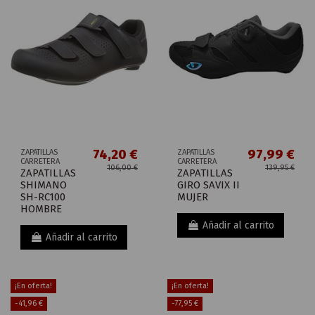
74,20 €
97,99 €
ZAPATILLAS
ZAPATILLAS
CARRETERA
CARRETERA
106,00 €
139,95 €
ZAPATILLAS
ZAPATILLAS
SHIMANO
GIRO SAVIX II
SH-RC100
MUJER
HOMBRE
Añadir al carrito
Añadir al carrito
¡En oferta!
¡En oferta!
-41,96 €
-77,95 €