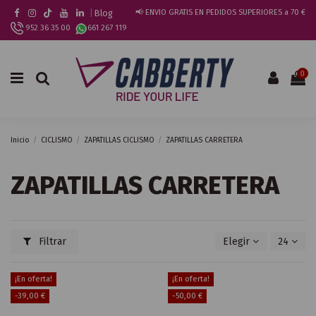
|
Blog
📢 ENVIO GRATIS EN PEDIDOS SUPERIORES a 70 €
952 36 35 00
661 267 119
0
Inicio
CICLISMO
ZAPATILLAS CICLISMO
ZAPATILLAS CARRETERA
ZAPATILLAS CARRETERA
Filtrar
Elegir
24
¡En oferta!
¡En oferta!
-39,00 €
-50,00 €