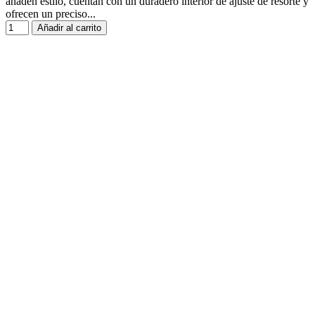
añaden estilo, cuentan con un duradero interior de ajuste de resorte y
ofrecen un preciso...
Añadir al carrito