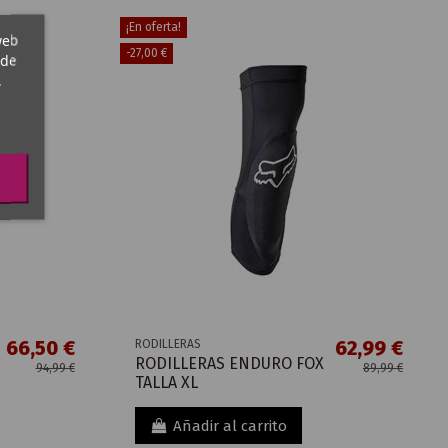
¡En oferta!
web
-27,00 €
 de
,
66,50 €
62,99 €
RODILLERAS
RODILLERAS ENDURO FOX
94,99 €
89,99 €
TALLA XL
Añadir al carrito