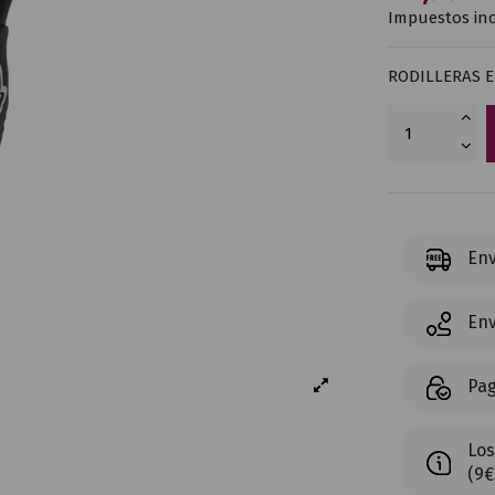
Impuestos inc
RODILLERAS E
Env
Env
Pag
Los
(9€