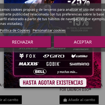
¡En oferta!
izamos cookies propias y de terceros para analizar el uso del sitio 
-28,49 €
strarte publicidad relacionada con tus preferencias sobre la base
erfil elaborado a partir de tus hábitos de navegación (por ejemplo
nas visitadas).
Política de Cookies
Personalizar cookies
RECHAZAR
ACEPTAR
24,50 €
RODILLERAS
A CASTELLI PRO
ESPINILLERA/RODILLERA
34,94 €
S
FOX LAUNCH D3O®
r al carrito
Añadir al carrito