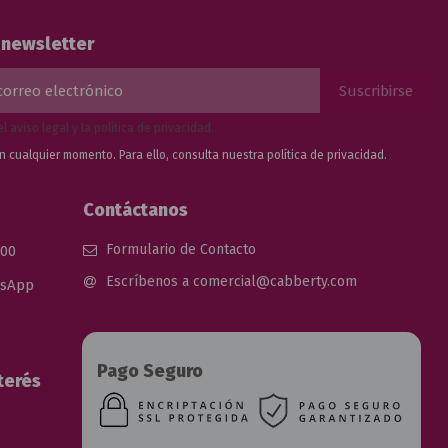
a newsletter
el
aviso legal
y la
política de privacidad
.
n cualquier momento. Para ello, consulta nuestra
política de privacidad.
Contáctanos
Formulario de Contacto
 00
Escríbenos a comercial@cabberty.com
tsApp
Pago Seguro
terés