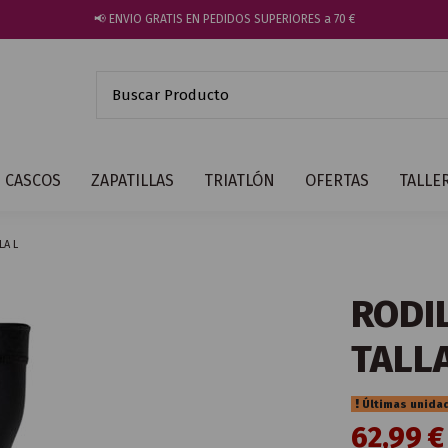
📢 ENVIO GRATIS EN PEDIDOS SUPERIORES a 70 €
CASCOS
ZAPATILLAS
TRIATLÓN
OFERTAS
TALLE
LA L
RODI
TALLA
Últimas unida
62,99 