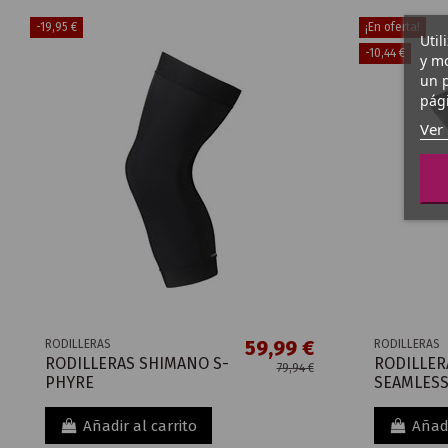
-19,95 €
¡En oferta!
Util
-10,44 €
y mo
un p
pági
Ver 
59,99 €
RODILLERAS
RODILLERAS
RODILLERAS SHIMANO S-
RODILLER
79,94 €
PHYRE
SEAMLES
Añadir al carrito
Añadi