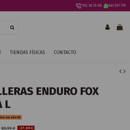
952 36 35 00
661 267 119
R
TIENDAS FÍSICAS
CONTACTO
LLERAS ENDURO FOX
 L
des en stock
€
89,99 €
-27,00 €