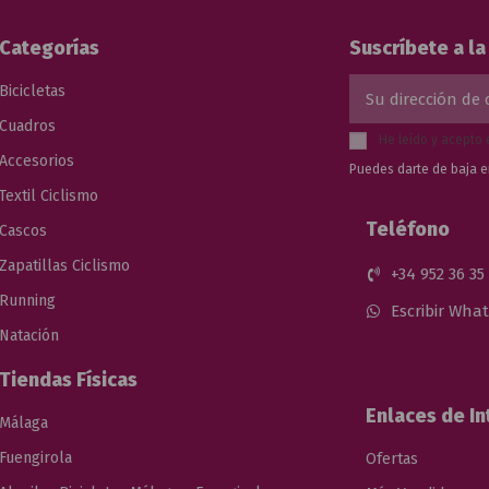
Categorías
Suscríbete a l
Bicicletas
Cuadros
He leído y acepto 
Accesorios
Puedes darte de baja e
Textil Ciclismo
Teléfono
Cascos
Zapatillas Ciclismo
+34 952 36 35
Running
Escribir Wha
Natación
Tiendas Físicas
Enlaces de In
Málaga
Fuengirola
Ofertas