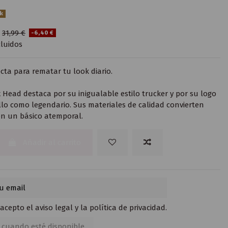
ck
€
31,99 €
-6,40 €
luidos
cta para rematar tu look diario.
x Head destaca por su inigualable estilo trucker y por su logo
illo como legendario. Sus materiales de calidad convierten
n un básico atemporal.
Añadir al carrito
 acepto el
aviso legal
y la
política de privacidad
.