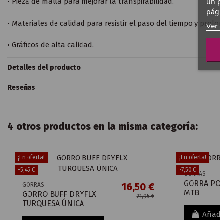
un p
• Pieza de malla para mejorar la transpirabilidad.
pági
• Materiales de calidad para resistir el paso del tiempo y prolo
Ver 
• Gráficos de alta calidad.
Detalles del producto
Reseñas
4 otros productos en la misma categoría:
¡En oferta!
¡En oferta!
-5,45 €
-7,50 €
GORRAS
GORRA PO
16,50 €
GORRAS
MTB
GORRO BUFF DRYFLX
21,95 €
TURQUESA ÚNICA
Añadi