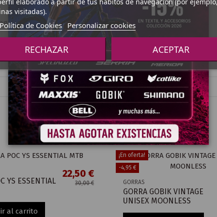
erfil elaborado a partir de tus hábitos de navegación (por ejemplo
nas visitadas).
ngar su vida útil.
Política de Cookies
Personalizar cookies
RECHAZAR
ACEPTAR
¡En oferta!
-4,95 €
22,50 €
C YS ESSENTIAL
GORRAS
30,00 €
GORRA GOBIK VINTAGE
UNISEX MOONLESS
r al carrito