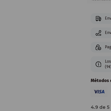
Env
Env
Pag
Los
(9€
Métodos d
4.9 de 5