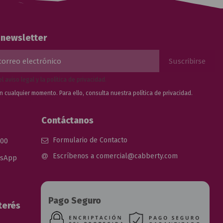
a newsletter
el
aviso legal
y la
política de privacidad
.
n cualquier momento. Para ello, consulta nuestra
política de privacidad.
Contáctanos
Formulario de Contacto
 00
Escríbenos a comercial@cabberty.com
tsApp
Pago Seguro
terés