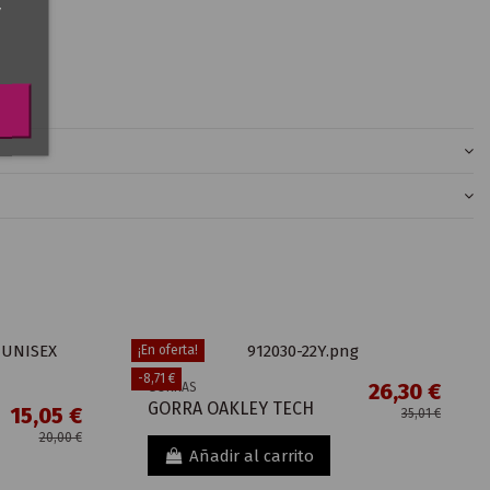
,
¡En oferta!
-8,71 €
26,30 €
GORRAS
GORRA OAKLEY TECH
15,05 €
35,01 €
20,00 €
Añadir al carrito