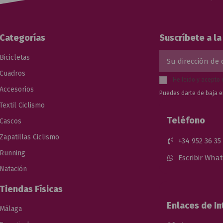
Categorías
Suscríbete a l
Bicicletas
Cuadros
He leído y acepto 
Accesorios
Puedes darte de baja e
Textil Ciclismo
Teléfono
Cascos
Zapatillas Ciclismo
+34 952 36 35
Running
Escribir Wha
Natación
Tiendas Físicas
Enlaces de In
Málaga