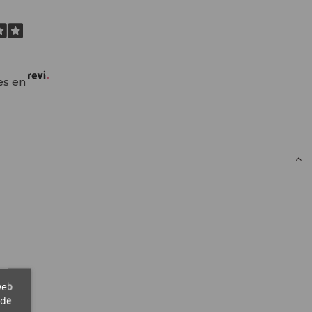
es en
web
 de