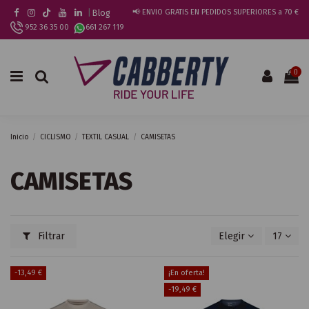
|
Blog
📢 ENVIO GRATIS EN PEDIDOS SUPERIORES a 70 €
952 36 35 00
661 267 119
0
Inicio
CICLISMO
TEXTIL CASUAL
CAMISETAS
CAMISETAS
Filtrar
Elegir
17
-13,49 €
¡En oferta!
-19,49 €