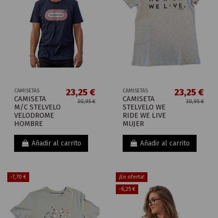
23,25 €
23,25 €
CAMISETAS
CAMISETAS
CAMISETA
CAMISETA
30,95 €
30,95 €
M/C STELVELO
STELVELO WE
VELODROME
RIDE WE LIVE
HOMBRE
MUJER
Añadir al carrito
Añadir al carrito
-7,70 €
¡En oferta!
-6,25 €