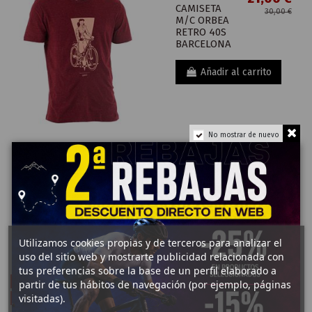
CAMISETA
30,00 €
M/C ORBEA
RETRO 40S
BARCELONA
Añadir al carrito
No mostrar de nuevo
21,00 €
CAMISETAS
CAMISETA
30,00 €
M/C ORBEA
RETRO RITA
BURDEOS
Añadir al carrito
Utilizamos cookies propias y de terceros para analizar el
uso del sitio web y mostrarte publicidad relacionada con
tus preferencias sobre la base de un perfil elaborado a
¡En oferta!
-7,70 €
partir de tus hábitos de navegación (por ejemplo, páginas
visitadas).
-8,71 €
26,30 €
23,25 €
CAMISETAS
CAMISETAS