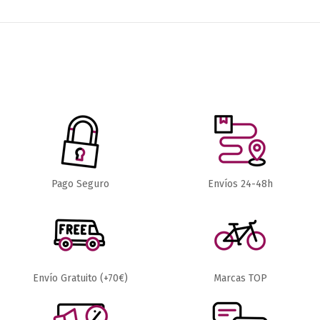
¡En oferta!
-7,70 €
-19,49 €
45,50 €
23,25 €
CAMISETAS
CAMISETAS
Pago Seguro
Envíos 24-48h
CAMISETA
CAMISETA
64,99 €
30,95 €
TECNICA
STELVELO
FOX
WE RIDE WE
DEFEND
LIVE MUJER
Añadir al carrito
Añadir al carrito
Envío Gratuito (+70€)
Marcas TOP