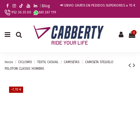
|
Blog
📢 ENVIO GRATIS EN PEDIDOS SUPERIORES a 70 €
952 36 35 00
661 267 119
0
Inicio
CICLISMO
TEXTIL CASUAL
CAMISETAS
CAMISETA STELVELO
PELOTON CLASSIC HOMBRE
-7,70 €