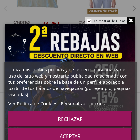
Fuera de stock
No mostrar de nuevo
23,25 €
30,95 €
CAMISETAS
CAMISETAS
CAMISETA
CAMISETA
30,95 €
STELVELO
STELVELO
ALOHA
ECHELON
SOUL
HOMBRE
HOMBRE
Ver Producto
Añadir al carrito
Utilizamos cookies propias y de terceros para analizar el
uso del sitio web y mostrarte publicidad relacionada con
tus preferencias sobre la base de un perfil elaborado a
partir de tus hábitos de navegación (por ejemplo, páginas
visitadas).
Ver Política de Cookies
Personalizar cookies
RECHAZAR
ACEPTAR