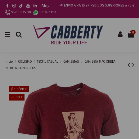
|
Blog
📢 ENVIO GRATIS EN PEDIDOS SUPERIORES a 70 €
952 36 35 00
661 267 119
0
Inicio
CICLISMO
TEXTIL CASUAL
CAMISETAS
CAMISETA M/C ORBEA
RETRO RITA BURDEOS
¡En oferta!
-9,00 €