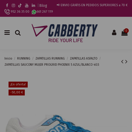
|
Blog
📢 ENVIO GRATIS EN PEDIDOS SUPERIORES a 70 €
952 36 35 00
661 267 119
0
Inicio
RUNNING
ZAPATILLAS RUNNING
ZAPATILLAS ASFALTO
ZAPATILLAS SAUCONY MUJER PROGRID PHOENIX 5 AZUL/BLANCO 40.5
¡En oferta!
-50,00 €