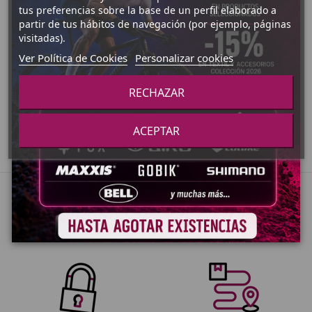
tus preferencias sobre la base de un perfil elaborado a
ZAPATILLAS ASFALTO
ZAPATILLAS ASFALTO
partir de tus hábitos de navegación (por ejemplo, páginas
ZAPATILLAS SAUCONY
ZAPATILLAS SAUCONY
visitadas).
FREEDOM ISO 2
KINETA RELAY MUJER
Ver Política de Cookies
Personalizar cookies
134,99 €
40,00 €
180,00 €
80,01 €
RECHAZAR
Ver Producto
Añadir al carrito
ACEPTAR