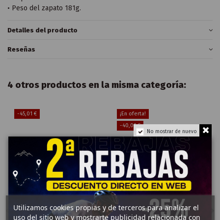
• Peso del zapato 181g.
Detalles del producto
Reseñas
4 otros productos en la misma categoría:
-45,01 €
¡En oferta!
-40,01 €
No mostrar de nuevo
Utilizamos cookies propias y de terceros para analizar el
uso del sitio web y mostrarte publicidad relacionada con
Fuera de stock