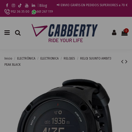
|
Blog
📢 ENVIO GRATIS EN PEDIDOS SUPERIORES a 70 €
952 36 35 00
661 267 119
0
Inicio
ELECTRÓNICA
ELECTRONICA
RELOJES
RELOJ SUUNTO AMBIT3
PEAK BLACK