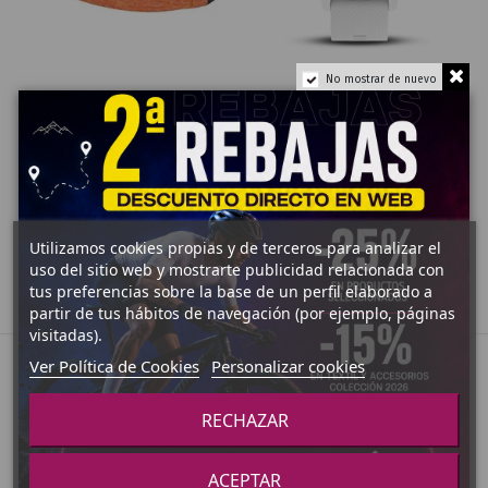
No mostrar de nuevo
RELOJES
RELOJES
POLAR OH1 NARANJA
VIVOACTIVE 3
OHR SENSOR
SILICONA BLANCA /
EMEA/LATAM/SCAN
ORO ROSA
80,01 €
279,99 €
Añadir al carrito
Añadir al carrito
Utilizamos cookies propias y de terceros para analizar el
uso del sitio web y mostrarte publicidad relacionada con
tus preferencias sobre la base de un perfil elaborado a
partir de tus hábitos de navegación (por ejemplo, páginas
visitadas).
Ver Política de Cookies
Personalizar cookies
RECHAZAR
ACEPTAR