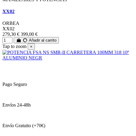
XX02
ORBEA
XX02
279,30 €
399,00 €
Añadir al carrito
Tap to zoom
×
Pago Seguro
Envíos 24-48h
Envío Gratuito (+70€)