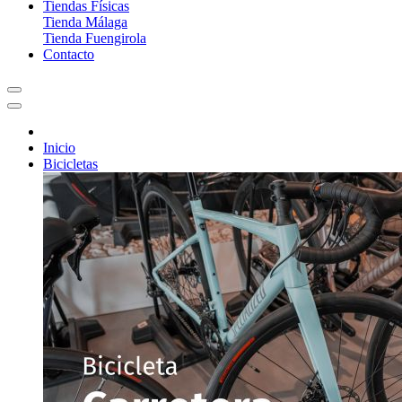
Tiendas Físicas
Tienda Málaga
Tienda Fuengirola
Contacto
Inicio
Bicicletas