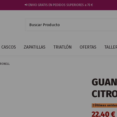
📢 ENVIO GRATIS EN PEDIDOS SUPERIORES a 70 €
CASCOS
ZAPATILLAS
TRIATLÓN
OFERTAS
TALLE
TRONELL
GUAN
CITR
Últimas unida
22,40 €