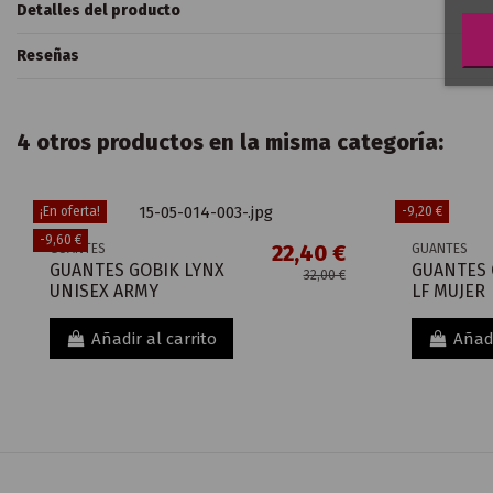
Detalles del producto
Reseñas
4 otros productos en la misma categoría:
¡En oferta!
-9,20 €
-9,60 €
22,40 €
GUANTES
GUANTES
GUANTES GOBIK LYNX
GUANTES 
32,00 €
UNISEX ARMY
LF MUJER
Añadir al carrito
Añadi