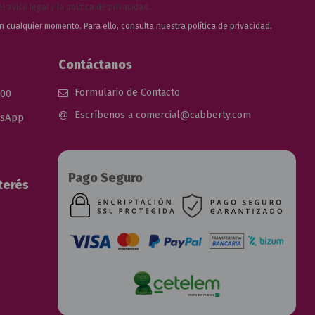
el
aviso legal
y la
política de privacidad
.
n cualquier momento. Para ello, consulta nuestra
política de privacidad.
Contáctanos
Formulario de Contacto
 00
Escríbenos a comercial@cabberty.com
tsApp
Pago Seguro
terés