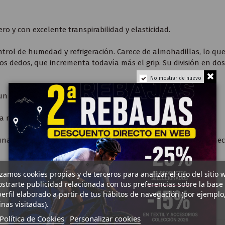
ero y con excelente transpirabilidad y elasticidad.
trol de humedad y refrigeración. Carece de almohadillas, lo que 
los dedos, que incrementa todavía más el grip. Su división en d
No mostrar de nuevo
n extra de confort y resistencia al deterioro.
a mejorar el uso de pantallas táctiles.
na estudiada longitud para no limitar la movilidad de la muñec
izamos cookies propias y de terceros para analizar el uso del sitio 
strarte publicidad relacionada con tus preferencias sobre la base
erfil elaborado a partir de tus hábitos de navegación (por ejemplo
nas visitadas).
Política de Cookies
Personalizar cookies