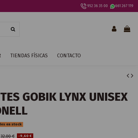
952 36 35 00
661 267 119
R
TIENDAS FÍSICAS
CONTACTO
TES GOBIK LYNX UNISEX
ONELL
des en stock
32,00 €
-9,60 €