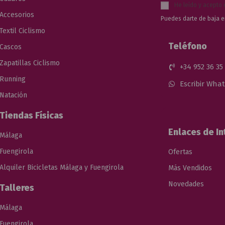
He leído y acepto 
Accesorios
Puedes darte de baja e
Textil Ciclismo
Teléfono
Cascos
Zapatillas Ciclismo
+34 952 36 35
Running
Escribir Wha
Natación
Tiendas Físicas
Enlaces de In
Málaga
Fuengirola
Ofertas
Alquiler Bicicletas Málaga y Fuengirola
Más Vendidos
Novedades
Talleres
Málaga
Fuengirola