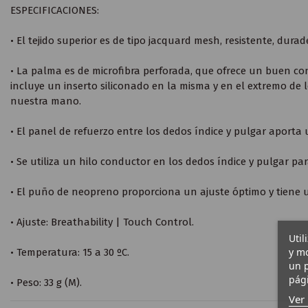
ESPECIFICACIONES:
• El tejido superior es de tipo jacquard mesh, resistente, durad
• La palma es de microfibra perforada, que ofrece un buen con
incluye un inserto siliconado en la misma y en el extremo de 
nuestra mano.
• El panel de refuerzo entre los dedos índice y pulgar aporta u
• Se utiliza un hilo conductor en los dedos índice y pulgar par
• El puño de neopreno proporciona un ajuste óptimo y tiene u
• Ajuste: Breathability | Touch Control.
Util
y mo
• Temperatura: 15 a 30 ºC.
un p
pági
• Peso: 33 g (M).
Ver 