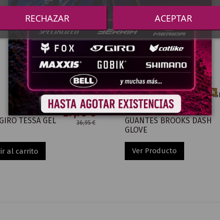
RECHAZAR
ACEPTAR
Fuera de stock
27,75 €
GUANTES
GIRO TESSA GEL
GUANTES BROOKS DASH
36,95 €
GLOVE
r al carrito
Ver Producto