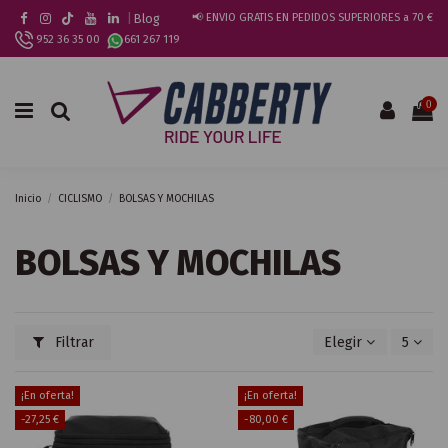
|
Blog
📢 ENVIO GRATIS EN PEDIDOS SUPERIORES a 70 €
952 36 35 00
661 267 119
0
Inicio
CICLISMO
BOLSAS Y MOCHILAS
BOLSAS Y MOCHILAS
Filtrar
Elegir
5
¡En oferta!
¡En oferta!
-27,25 €
-80,00 €