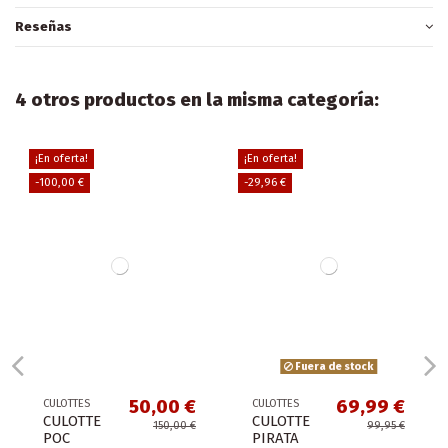
Reseñas
4 otros productos en la misma categoría:
¡En oferta!
¡En oferta!
-100,00 €
-29,96 €
Fuera de stock
50,00 €
69,99 €
CULOTTES
CULOTTES
CULOTTE
CULOTTE
150,00 €
99,95 €
POC
PIRATA