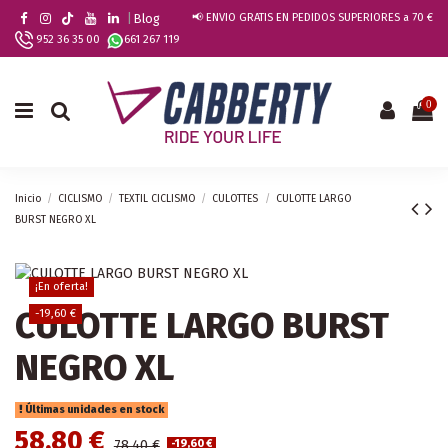
|
Blog
📢 ENVIO GRATIS EN PEDIDOS SUPERIORES a 70 €
952 36 35 00
661 267 119
0
Inicio
CICLISMO
TEXTIL CICLISMO
CULOTTES
CULOTTE LARGO
BURST NEGRO XL
¡En oferta!
CULOTTE LARGO BURST
-19,60 €
NEGRO XL
Últimas unidades en stock
58,80 €
78,40 €
-19,60 €