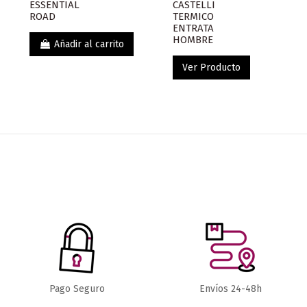
ESSENTIAL
CASTELLI
ROAD
TERMICO
ENTRATA
HOMBRE
Añadir al carrito
Ver Producto
¡En oferta!
-12,51 €
112,50 €
CULOTTES
CULOTTES
Pago Seguro
Envíos 24-48h
CULOTTE CORTO MATT
CULOTTE
125,01 €
COMPACT 2.0 HOMBRE
CORTO