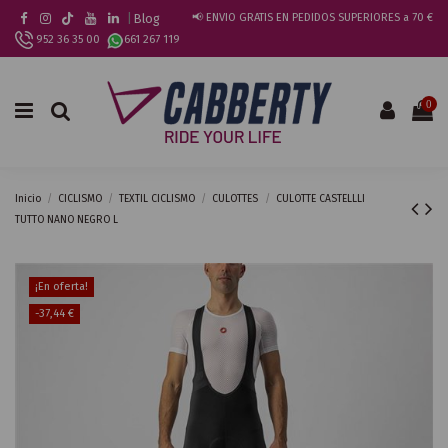
|
Blog
📢 ENVIO GRATIS EN PEDIDOS SUPERIORES a 70 €
952 36 35 00
661 267 119
0
Inicio
CICLISMO
TEXTIL CICLISMO
CULOTTES
CULOTTE CASTELLLI
TUTTO NANO NEGRO L
¡En oferta!
-37,44 €