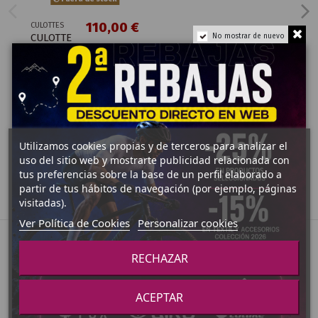
110,00 €
CULOTTES
CULOTTE
No mostrar de nuevo
CORTO
GOBIK
MATT 2.0
MUJER
HEDGE
GREEN -
K9
Utilizamos cookies propias y de terceros para analizar el
Ver Producto
uso del sitio web y mostrarte publicidad relacionada con
tus preferencias sobre la base de un perfil elaborado a
partir de tus hábitos de navegación (por ejemplo, páginas
visitadas).
Ver Política de Cookies
Personalizar cookies
RECHAZAR
ACEPTAR