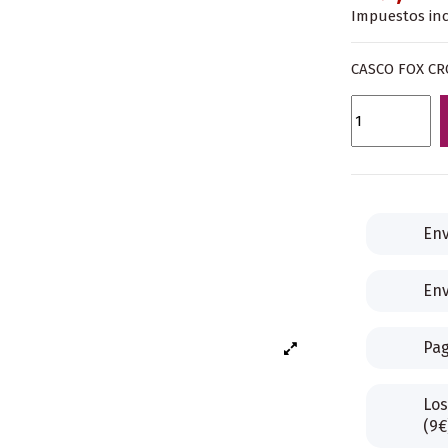
Impuestos inc
CASCO FOX C
Env
Env
Pag
Los
(9€