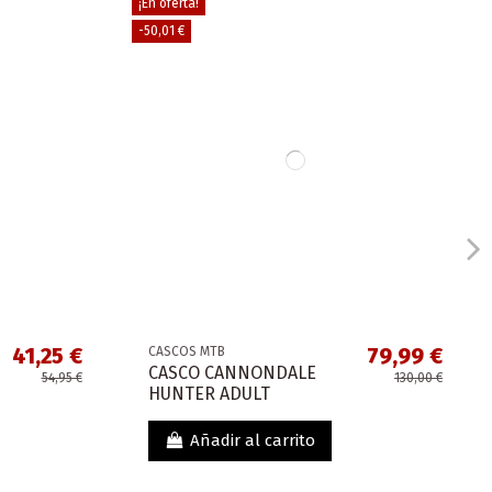
¡En oferta!
-50,01 €
41,25 €
79,99 €
CASCOS MTB
CASCO CANNONDALE
54,95 €
130,00 €
HUNTER ADULT
Añadir al carrito