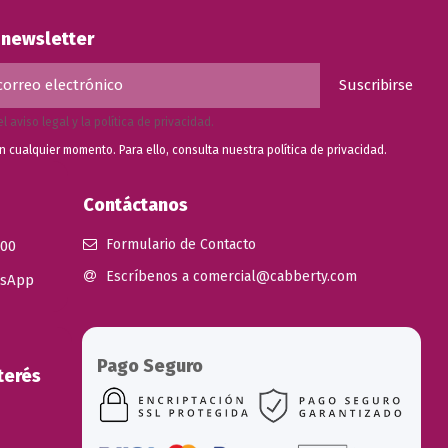
a newsletter
el
aviso legal
y la
política de privacidad
.
n cualquier momento. Para ello, consulta nuestra
política de privacidad.
Contáctanos
Formulario de Contacto
 00
Escríbenos a comercial@cabberty.com
tsApp
Pago Seguro
terés