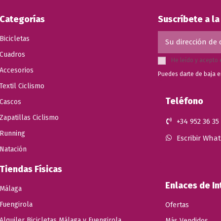
Categorías
Suscríbete a l
Bicicletas
Cuadros
He leído y acepto 
Accesorios
Puedes darte de baja e
Textil Ciclismo
Teléfono
Cascos
Zapatillas Ciclismo
+34 952 36 35
Running
Escribir Wha
Natación
Tiendas Físicas
Enlaces de In
Málaga
Fuengirola
Ofertas
Alquiler Bicicletas Málaga y Fuengirola
Más Vendidos