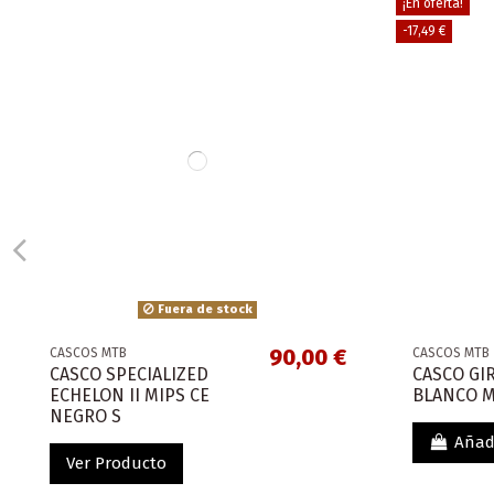
¡En oferta!
-17,49 €
Fuera de stock
90,00 €
CASCOS MTB
CASCOS MTB
CASCO SPECIALIZED
CASCO GI
ECHELON II MIPS CE
BLANCO M
NEGRO S
Añadi
Ver Producto