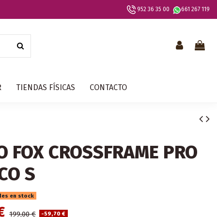
952 36 35 00
661 267 119
R
TIENDAS FÍSICAS
CONTACTO
O FOX CROSSFRAME PRO
CO S
des en stock
 €
199,00 €
-59,70 €