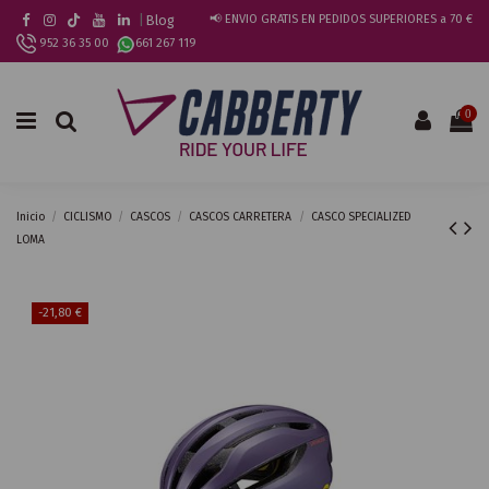
|
Blog
📢 ENVIO GRATIS EN PEDIDOS SUPERIORES a 70 €
952 36 35 00
661 267 119
0
Inicio
CICLISMO
CASCOS
CASCOS CARRETERA
CASCO SPECIALIZED
LOMA
-21,80 €