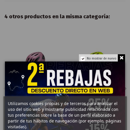
4 otros productos en la misma categoría:
No mostrar de nuevo
Fuera de stock
Utilizamos cookies propias y de terceros para analizar el
70,00 €
CASCOS
CASCOS CARRETERA
uso del sitio web y mostrarte publicidad relacionada con
CARRETERA
CASCO SPECIALIZED
CHAMONIX
CHAMONIX 3
tus preferencias sobre la base de un perfil elaborado a
3
partir de tus hábitos de navegación (por ejemplo, páginas
69,00 €
visitadas).