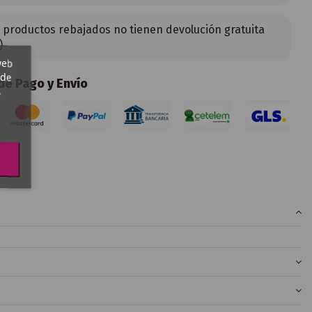
 productos rebajados no tienen devolución gratuita
)
web
 de
e Pago y Envío
,