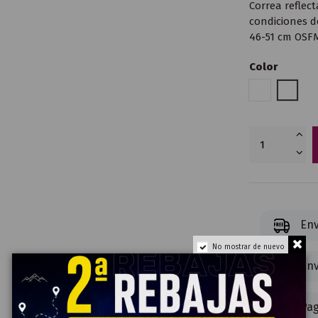
Correa reflec
condiciones d
46-51 cm OSFM
Color
Fiery Red Mu
Rainb
Env
No mostrar de nuevo
Env
Pag