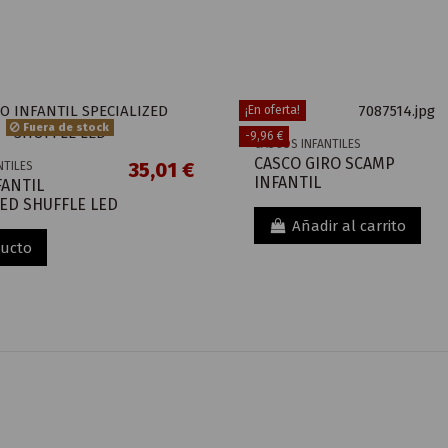
¡En oferta!
Fuera de stock
-9,96 €
CASCOS INFANTILES
CASCO GIRO SCAMP
35,01 €
NTILES
INFANTIL
FANTIL
ZED SHUFFLE LED
Añadir al carrito
ducto