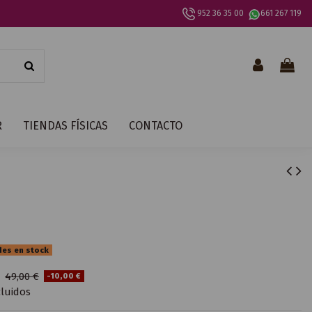
952 36 35 00
661 267 119
R
TIENDAS FÍSICAS
CONTACTO
des en stock
€
49,00 €
-10,00 €
luidos