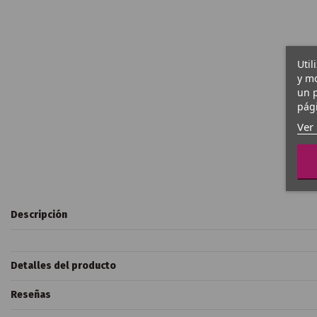
Util
y mo
un p
pági
Ver 
Descripción
Detalles del producto
Reseñas