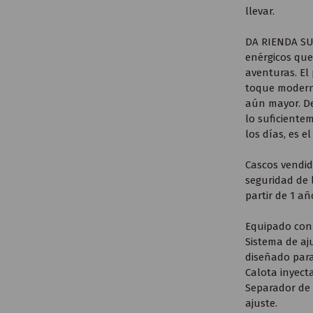
llevar.
DA RIENDA SUE
enérgicos que 
aventuras. El
toque moderno
aún mayor. De
lo suficiente
los días, es e
Cascos vendid
seguridad de 
partir de 1 añ
Equipado con 
Sistema de aj
diseñado para 
Calota inyect
Separador de l
ajuste.