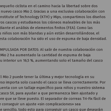
equeño ciclista en el camino hacia la libertad sobre dos
 nuevo casco Mio 2. Gracias a una exclusiva colaboración con
Institute of Technology (KTH) y Mips, compartimos los diseños
os cascos y estudiamos los cráneos maleables de los más
ante el análisis de elementos finitos (FEA). Como las
s niños son más blandas y aún están desarrollándose, el
esta colaboración ha sido el uso de espuma de baja densidad.
MPULSADA POR DATOS: Al salir de nuestra colaboración con
l Mio 2 ha aumentado la cantidad de espuma de baja
u interior un 16,5 %, aumentando solo el tamaño del casco
 Mio 2 puede tener la última y mejor tecnología en su
o eso importa solo cuando el casco se lleva correctamente. Por
 cuenta con un tallaje específico para niños y nuestro sistema
 casco SX, para ayudar a que permanezca bien ajustado y
 que se lleve puesto. El separador de correas Tri-Fix fácil de
 conseguir un ajuste «sin complicaciones» sea
e sencillo, todo esto para conseguir un casco que desearán