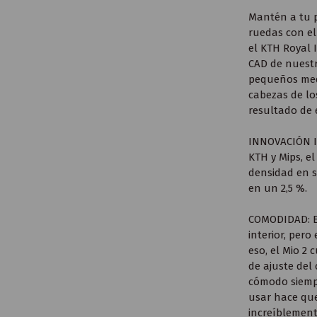
Mantén a tu p
ruedas con el
el KTH Royal 
CAD de nuestr
pequeños medi
cabezas de lo
resultado de 
INNOVACIÓN I
KTH y Mips, e
densidad en s
en un 2,5 %.
COMODIDAD: El
interior, per
eso, el Mio 2
de ajuste del
cómodo siempre
usar hace que
increíblement