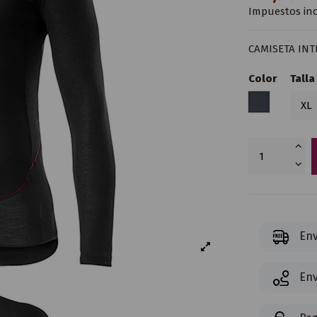
Impuestos inc
CAMISETA INT
Color
Talla
Negro
Env
Env