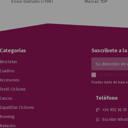
Envío Gratuito (+70€)
Marcas TOP
Categorías
Suscríbete a l
Bicicletas
Cuadros
He leído y acepto 
Accesorios
Puedes darte de baja e
Textil Ciclismo
Teléfono
Cascos
Zapatillas Ciclismo
+34 952 36 35
Running
Escribir Wha
Natación