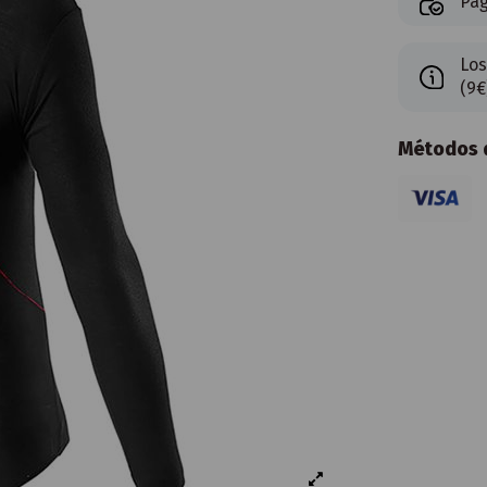
Pag
Los
(9€
Métodos d