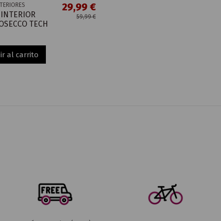
29,99 €
NTERIORES
 INTERIOR
59,99 €
OSECCO TECH
r al carrito