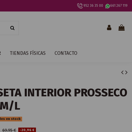
952 36 35 00
661 267 119
R
TIENDAS FÍSICAS
CONTACTO
SETA INTERIOR PROSSECO
 M/L
des en stock
€
69,95 €
-20,96 €