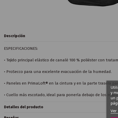
Descripción
ESPECIFICACIONES:
• Tejido principal elástico de canalé 100 % poliéster con tratam
• ProSecco para una excelente evacuación de la humedad.
• Paneles en PrimaLoft® en la cintura y en la parte trasera pa
Util
y mo
• Cuello más escotado, ideal para ponerla debajo de los maillo
un p
pági
Detalles del producto
Ver 
Reseñas