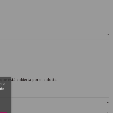
que está cubierta por el culotte.
web
 de
,