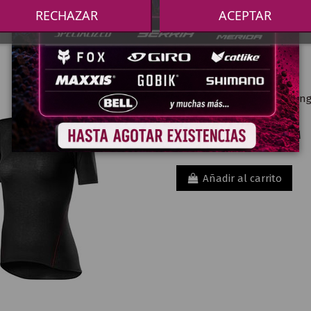
RECHAZAR
ACEPTAR
-13,49 €
CAMISETAS INTERIORES
CAMISETA INTERIOR S/M
CASTELLI CORE MESH 3
Añadir al carrito