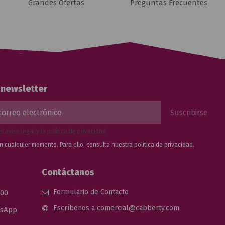
Grandes Ofertas
Preguntas Frecuentes
a newsletter
el
aviso legal
y la
política de privacidad
.
n cualquier momento. Para ello, consulta nuestra
política de privacidad.
Contáctanos
Formulario de Contacto
 00
Escríbenos a comercial@cabberty.com
tsApp