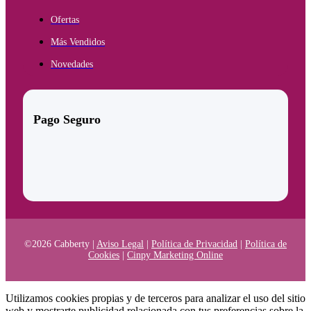
Ofertas
Más Vendidos
Novedades
Pago Seguro
©2026 Cabberty |
Aviso Legal
|
Política de Privacidad
|
Política de
Cookies
|
Cinpy Marketing Online
Utilizamos cookies propias y de terceros para analizar el uso del sitio
web y mostrarte publicidad relacionada con tus preferencias sobre la