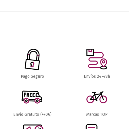
¡En oferta!
¡En oferta!
-8,30 €
-7,45 €
74,70 €
CAMARAS Y
CAMARAS Y CUBIERTAS
Pago Seguro
Envíos 24-48h
CUBIERTAS
CUBIERTA
83,00 €
CUBIERTA
CONTINENTAL GRAND
MAXXIS
PRIX 5000
ASPEN
BLACKBLACK
MOUNTAIN
PLEGABLE 700
29X2.40
67,50 €
120TPI
74,95 €
Envío Gratuito (+70€)
Marcas TOP
Añadir al carrito
Añadir al carrito