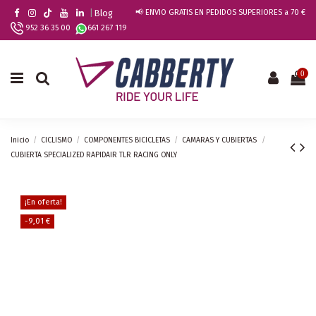
|
Blog
📢 ENVIO GRATIS EN PEDIDOS SUPERIORES a 70 €
952 36 35 00
661 267 119
0
Inicio
CICLISMO
COMPONENTES BICICLETAS
CAMARAS Y CUBIERTAS
CUBIERTA SPECIALIZED RAPIDAIR TLR RACING ONLY
¡En oferta!
-9,01 €