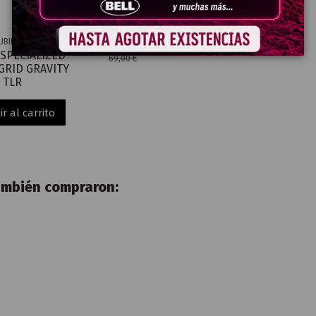
62,10 €
UBIERTAS
 SPECIALIZED
69,00 €
GRID GRAVITY
 TLR
r al carrito
también compraron: