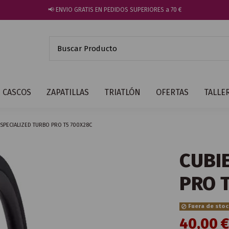
📢 ENVIO GRATIS EN PEDIDOS SUPERIORES a 70 €
CASCOS
ZAPATILLAS
TRIATLÓN
OFERTAS
TALLE
 SPECIALIZED TURBO PRO T5 700X28C
CUBI
PRO 
Fuera de sto
40,00 €