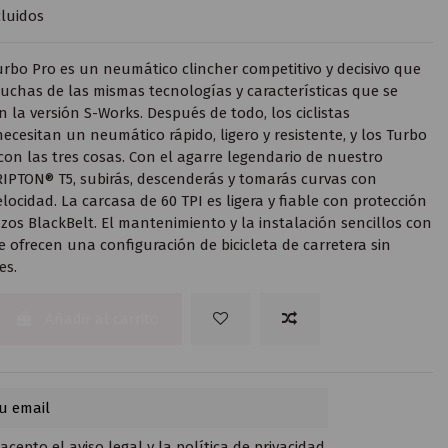
luidos
urbo Pro es un neumático clincher competitivo y decisivo que
chas de las mismas tecnologías y características que se
 la versión S-Works. Después de todo, los ciclistas
ecesitan un neumático rápido, ligero y resistente, y los Turbo
on las tres cosas. Con el agarre legendario de nuestro
PTON® T5, subirás, descenderás y tomarás curvas con
locidad. La carcasa de 60 TPI es ligera y fiable con protección
zos BlackBelt. El mantenimiento y la instalación sencillos con
e ofrecen una configuración de bicicleta de carretera sin
es.
Añadir al carrito
 acepto el
aviso legal
y la
política de privacidad
.