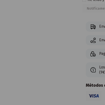
Env
Env
Pag
Los
(9€
Métodos d