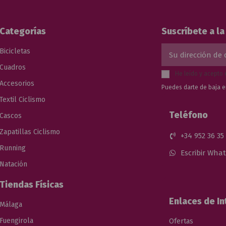
Categorías
Suscríbete a l
Bicicletas
Cuadros
He leído y acepto 
Accesorios
Puedes darte de baja e
Textil Ciclismo
Teléfono
Cascos
Zapatillas Ciclismo
+34 952 36 35
Running
Escribir Wha
Natación
Tiendas Físicas
Enlaces de In
Málaga
Fuengirola
Ofertas