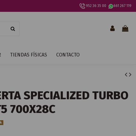
952 36 35 00
661 267 119
R
TIENDAS FÍSICAS
CONTACTO
ERTA SPECIALIZED TURBO
T5 700X28C
ck