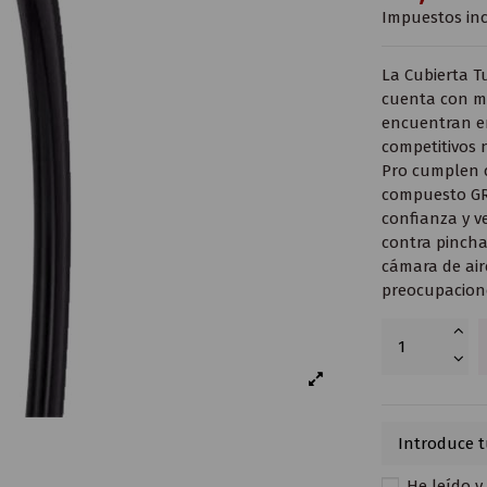
Impuestos inc
La Cubierta T
cuenta con mu
encuentran en
competitivos n
Pro cumplen c
compuesto GRI
confianza y ve
contra pincha
cámara de air
preocupacion
He leído y