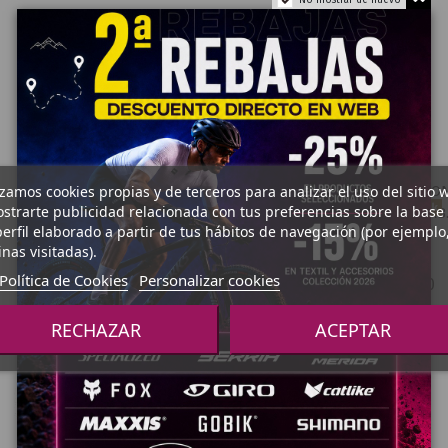
izamos cookies propias y de terceros para analizar el uso del sitio 
¡En oferta!
Fuera de stock
strarte publicidad relacionada con tus preferencias sobre la base
-6,40 €
erfil elaborado a partir de tus hábitos de navegación (por ejemplo
CAMARAS Y CUBIERTAS
nas visitadas).
CUBIERTA MAXXIS IKON
Política de Cookies
Personalizar cookies
CROSS COUNTRY 29X2.20
PLEGAB. EXO/TR
RECHAZAR
ACEPTAR
Ver Producto