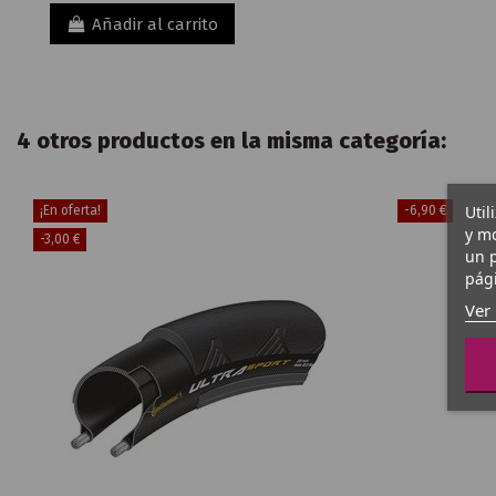
Añadir al carrito
4 otros productos en la misma categoría:
Util
¡En oferta!
-6,90 €
y mo
-3,00 €
un p
pági
Ver 