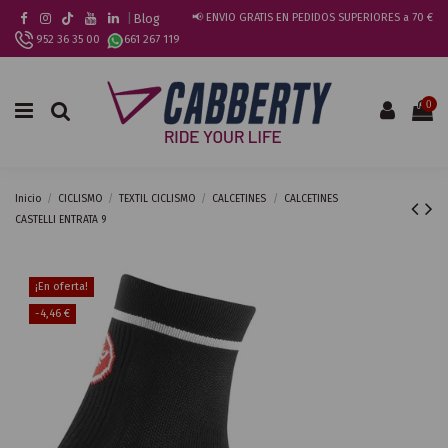
|
Blog
📢 ENVIO GRATIS EN PEDIDOS SUPERIORES a 70 €
952 36 35 00
661 267 119
0
Inicio
CICLISMO
TEXTIL CICLISMO
CALCETINES
CALCETINES
CASTELLI ENTRATA 9
¡En oferta!
-4,46 €