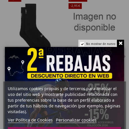
-2,95 €
No mostrar de nuevo
9,05 €
CALCETINES
RBX EXPERT
12,00 €
SOCK WMN
BLK/FLYEL
9,75 €
CALCETINES
XS
CALCETINES
13,00 €
HIRU LIGHT
Añadir al carrito
Utilizamos cookies propias y de terceros para analizar el
Añadir al carrito
uso del sitio web y mostrarte publicidad relacionada con
tus preferencias sobre la base de un perfil elaborado a
partir de tus hábitos de navegación (por ejemplo, páginas
visitadas).
Ver Política de Cookies
Personalizar cookies