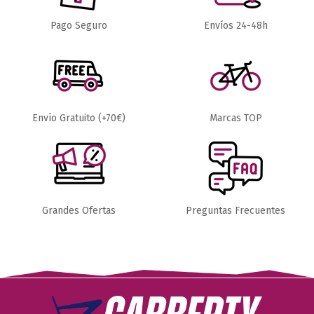
ZAPATILLAS TRIATLON
ZAPATILLAS TRIATLON
Pago Seguro
Envíos 24-48h
ZAPATILLAS SHIMANO
ZAPATILLAS MAVIC
TRI TR501 HOMBRE
COSMIC ELITE TRI
HOMBRE
97,99 €
98,00 €
139,98 €
140,00 €
Ver Producto
Añadir al carrito
Envío Gratuito (+70€)
Marcas TOP
Grandes Ofertas
Preguntas Frecuentes