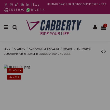
|
Blog
📢 ENVIO GRATIS EN PEDIDOS SUPERIORES a 70 €
952 36 35 00
661 267 119
0
Inicio
CICLISMO
COMPONENTES BICICLETAS
RUEDAS
SET RUEDAS
OQUO ROAD PERFORMANCE RP35TEAM SHIMANO HG 35MM
¡En oferta!
-324,75 €