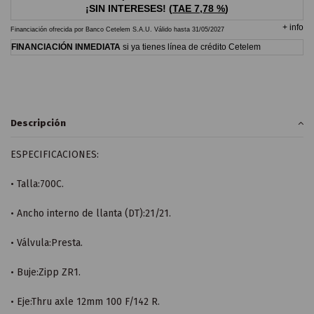
¡SIN INTERESES!
(
TAE
7,78 %
)
+
info
Financiación ofrecida por Banco Cetelem S.A.U.
Válido hasta
31/05/2027
FINANCIACIÓN INMEDIATA
si ya tienes línea de crédito Cetelem
Descripción
ESPECIFICACIONES:
• Talla:700C.
• Ancho interno de llanta (DT):21/21.
• Válvula:Presta.
• Buje:Zipp ZR1.
• Eje:Thru axle 12mm 100 F/142 R.