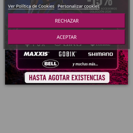
Ver Política de Cookies
Personalizar cookies
Fuera de stock
RECHAZAR
RUEDAS
Fuera de stock
RAPIDE SPRINT CLX
1.999,00 €
RUEDAS
ACEPTAR
RUEDAS FULCRUM
RAPID RED 900 ALLOY
Ver Producto
ASSYMETRIC TLR
24,1MM
199,95 €
Ver Producto