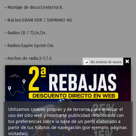
• Montaje de disco:Centerlock.
• Núcleo:SRAM XDR / SHIMANO HG.
• Radios (D / T):24/24.
• Radios:Sapim Sprint Oxi.
• Anchos de radio:2-1,7-2.
No mostrar de nuevo
• Cabecillas:Sapim Alloy.
• Peso del juego de ruedas:1465g.
Detalles del producto
Utilizamos cookies propias y de terceros para analizar el
Reseñas
uso del sitio web y mostrarte publicidad relacionada con
tus preferencias sobre la base de un perfil elaborado a
partir de tus hábitos de navegación (por ejemplo, páginas
4 otros productos en la misma categoría:
visitadas).