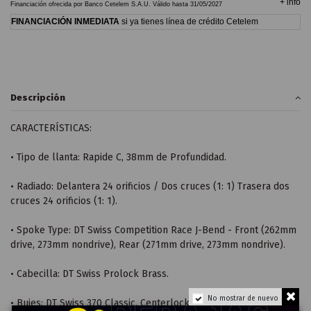
+
info
Financiación ofrecida por Banco Cetelem S.A.U.
Válido hasta
31/05/2027
FINANCIACIÓN INMEDIATA
si ya tienes línea de crédito Cetelem
Descripción
CARACTERÍSTICAS:
• Tipo de llanta: Rapide C, 38mm de Profundidad.
• Radiado: Delantera 24 orificios / Dos cruces (1: 1) Trasera dos
cruces 24 orificios (1: 1).
• Spoke Type: DT Swiss Competition Race J-Bend - Front (262mm
drive, 273mm nondrive), Rear (271mm drive, 273mm nondrive).
• Cabecilla: DT Swiss Prolock Brass.
No mostrar de nuevo
• Bujes: DT Swiss 370 Classic, Centerlock, 18t Ratchet System LN,