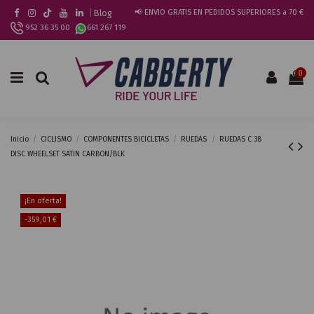
|
Blog
📢 ENVIO GRATIS EN PEDIDOS SUPERIORES a 70 €
952 36 35 00
661 267 119
0
Inicio
CICLISMO
COMPONENTES BICICLETAS
RUEDAS
RUEDAS C 38
DISC WHEELSET SATIN CARBON/BLK
¡En oferta!
-359,01 €