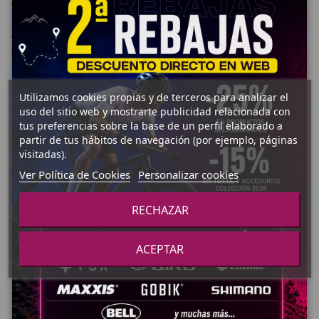
100x12mm y 142x12mm compatible thru-axle.
• Weight: Front -714g - Rear - 886g - Set - 1600g w/ Tubeless
Rim Tape.
• Método de montaje: a mano.
Utilizamos cookies propias y de terceros para analizar el
uso del sitio web y mostrarte publicidad relacionada con
• Extras: Fondo de llanta tubeless.
tus preferencias sobre la base de un perfil elaborado a
partir de tus hábitos de navegación (por ejemplo, páginas
• Límite de peso del sistema: 109 Kg.
visitadas).
Ver Política de Cookies
Personalizar cookies
Detalles del producto
Reseñas
RECHAZAR
ACEPTAR
4 otros productos en la misma categoría:
¡En oferta!
¡En oferta!
-84,95 €
-87,45 €