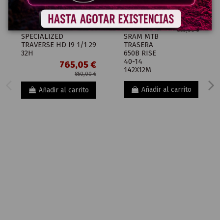
262,55 €
RUEDAS
RUEDAS
RUEDA TRASERA
RUEDA
350,00 €
SPECIALIZED
SRAM MTB
TRAVERSE HD I9 1/1 29
TRASERA
32H
650B RISE
40-14
765,05 €
142X12M
850,00 €
Añadir al carrito
Añadir al carrito