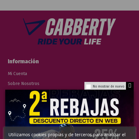
Información
Mi Cuenta
Sobre Nosotros
No mostrar de nuevo
Tiendas
Contacto
Términos y Condiciones de Venta
Envío
FAQs
Utilizamos cookies propias y de terceros para analizar el