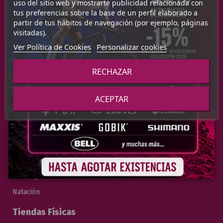
uso del sitio web y mostrarte publicidad relacionada con
Mapa del Sitio
tus preferencias sobre la base de un perfil elaborado a
partir de tus hábitos de navegación (por ejemplo, páginas
Blog
visitadas).
Ver Política de Cookies
Personalizar cookies
Categorías
RECHAZAR
Bicicletas
Cuadros
ACEPTAR
Accesorios
Textil Ciclismo
Cascos
Zapatillas Ciclismo
Running
Natación
Tiendas Físicas