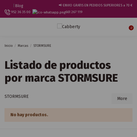
|
Blog
📢 ENVIO GRATIS EN PEDIDOS SUPERIORES a 70 €
952 36 35 00
661 267 119
0
Inicio
Marcas
STORMSURE
Listado de productos
por marca STORMSURE
STORMSURE
More
No hay productos.