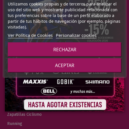
Utilizamos cookies propias y de terceros para analizar el
Envío
uso del sitio web y mostrarte publicidad relacionada con
FAQs
tus preferencias sobre la base de un perfil elaborado a
partir de tus hábitos de navegación (por ejemplo, páginas
Mapa del Sitio
visitadas).
Blog
Ver Política de Cookies
Personalizar cookies
RECHAZAR
Categorías
ACEPTAR
Bicicletas
Cuadros
Accesorios
Textil Ciclismo
Cascos
Zapatillas Ciclismo
Running