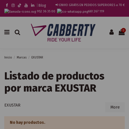
|
Blog
📢 ENVIO GRATIS EN PEDIDOS SUPERIORES a 70 €
952 36 35 00
661 267 119
0
Inicio
Marcas
EXUSTAR
Listado de productos
por marca EXUSTAR
EXUSTAR
More
No hay productos.