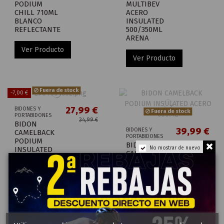
PODIUM
MULTIBEV
CHILL 710ML
ACERO
BLANCO
INSULATED
REFLECTANTE
500/350ML
ARENA
Ver Producto
Ver Producto
Fuera de stock
-7,00 €
27,99 €
BIDONES Y
Fuera de stock
PORTABIDONES
34,99 €
BIDON
39,99 €
BIDONES Y
CAMELBACK
PORTABIDONES
PODIUM
BIDON
INSULATED
No mostrar de nuevo
CAMELBACK
ACERO 530ML
PODIUM
INSULATED
Ver Producto
ACERO 650ML
Ver Producto