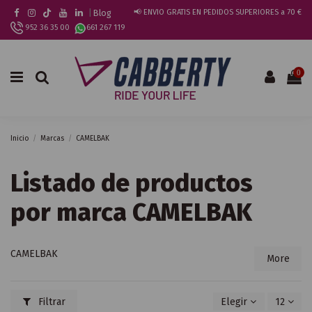
|
Blog
📢 ENVIO GRATIS EN PEDIDOS SUPERIORES a 70 €
952 36 35 00
661 267 119
0
Inicio
Marcas
CAMELBAK
Listado de productos
por marca CAMELBAK
CAMELBAK
More
Filtrar
Elegir
12