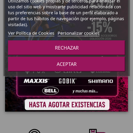
Utilizamos cookies propias y de terceros para analizar el
uso del sitio web y mostrarte publicidad relacionada con
Fuera de stock
tus preferencias sobre la base de un perfil elaborado a
Fuera de stock
partir de tus hábitos de navegación (por ejemplo, páginas
MOCHILAS HIDRATACION
visitadas).
MOCHILA HIDRATACION
32,99 €
BIDONES Y
CAMELBACK ROGUE
PORTABIDONES
Ver Política de Cookies
Personalizar cookies
LIGHT
BIDON
CAMELBACK
59,99 €
CHUTE MAG
RECHAZAR
INSULATED
Ver Producto
NEGRO
600ML
ACEPTAR
Ver Producto