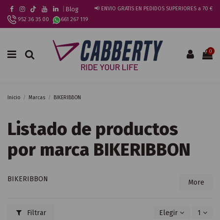
|
Blog
📢 ENVIO GRATIS EN PEDIDOS SUPERIORES a 70 €
952 36 35 00
661 267 119
0
Inicio
Marcas
BIKERIBBON
Listado de productos
por marca BIKERIBBON
BIKERIBBON
More
Filtrar
Elegir
1