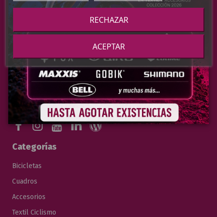
Tiendas
RECHAZAR
Contacto
Términos y Condiciones de Venta
ACEPTAR
Envío
FAQs
Mapa del Sitio
Blog
Categorías
Bicicletas
Cuadros
Accesorios
Textil Ciclismo