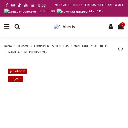
|
Blog
📢 ENVIO GRATIS EN PEDIDOS SUPERIORES a 70 €
952 36 35 00
661 267 119
0
Inicio
CICLISMO
COMPONENTES BICICLETAS
MANILLARES Y POTENCIAS
MANILLAR PRO PLT DISCOVER
¡En oferta!
-18,24 €