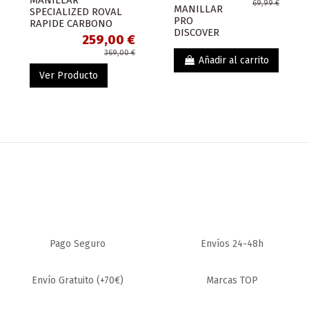
69,99 €
MANILLAR
SPECIALIZED ROVAL
PRO
RAPIDE CARBONO
DISCOVER
259,00 €
369,00 €
Añadir al carrito
Ver Producto
¡En oferta!
¡En oferta!
-99,75 €
-29,01 €
Pago Seguro
Envíos 24-48h
Envío Gratuito (+70€)
Marcas TOP
299,25 €
MANILLARES
MANILLARES Y POTENCIAS
Y POTENCIAS
POTENCIA
399,00 €