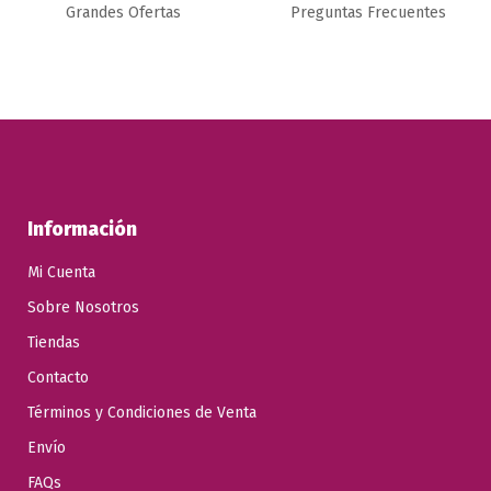
C076
SPECIALIZED COMP
Grandes Ofertas
Preguntas Frecuentes
MULTI 31.8X100 12D
NEGRO
Añadir al carrito
29,99 €
59,00 €
Añadir al carrito
Información
Mi Cuenta
Sobre Nosotros
Tiendas
Contacto
Términos y Condiciones de Venta
Envío
FAQs