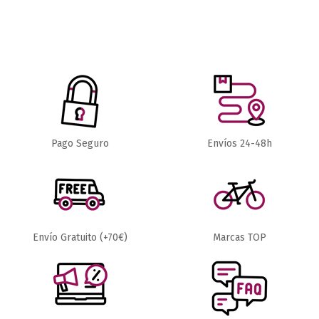
Fuera de stock
56,00 €
79,00 €
MAILLOTS
MAILLOTS
Pago Seguro
Envíos 24-48h
MAILLOT
MAILLOT
80,01 €
MANGA
M/C GOBIK
CORTA
CX PRO 3.0
GOBIK
UNISEX
STARK
ASTRAL
MUJER
Ver Producto
Envío Gratuito (+70€)
Marcas TOP
Añadir al carrito