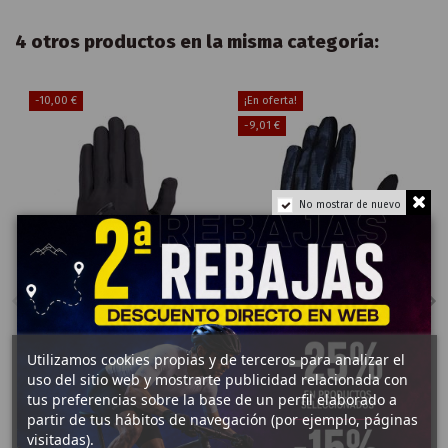
4 otros productos en la misma categoría:
-10,00 €
¡En oferta!
-9,01 €
No mostrar de nuevo
20,99 €
GUANTES
GUANTES
Utilizamos cookies propias y de terceros para analizar el
GUANTES PISSEI
GUANTES
30,00 €
uso del sitio web y mostrarte publicidad relacionada con
PRIMAVERA
FOX
RANGER
tus preferencias sobre la base de un perfil elaborado a
20,00 €
SWARMER
partir de tus hábitos de navegación (por ejemplo, páginas
30,00 €
visitadas).