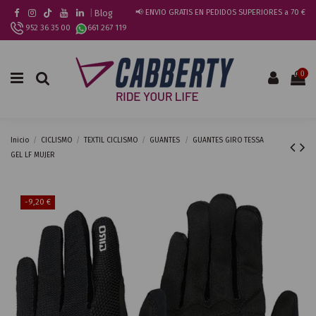
|
Blog
📢 ENVIO GRATIS EN PEDIDOS SUPERIORES a 70 €
952 36 35 00
661 267 119
0
Inicio
CICLISMO
TEXTIL CICLISMO
GUANTES
GUANTES GIRO TESSA
GEL LF MUJER
-9,20 €