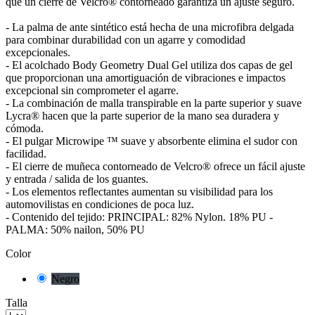
que un cierre de Velcro® contorneado garantiza un ajuste seguro.
- La palma de ante sintético está hecha de una microfibra delgada
para combinar durabilidad con un agarre y comodidad
excepcionales.
- El acolchado Body Geometry Dual Gel utiliza dos capas de gel
que proporcionan una amortiguación de vibraciones e impactos
excepcional sin comprometer el agarre.
- La combinación de malla transpirable en la parte superior y suave
Lycra® hacen que la parte superior de la mano sea duradera y
cómoda.
- El pulgar Microwipe ™ suave y absorbente elimina el sudor con
facilidad.
- El cierre de muñeca contorneado de Velcro® ofrece un fácil ajuste
y entrada / salida de los guantes.
- Los elementos reflectantes aumentan su visibilidad para los
automovilistas en condiciones de poca luz.
- Contenido del tejido: PRINCIPAL: 82% Nylon. 18% PU -
PALMA: 50% nailon, 50% PU
Color
Negro
Talla