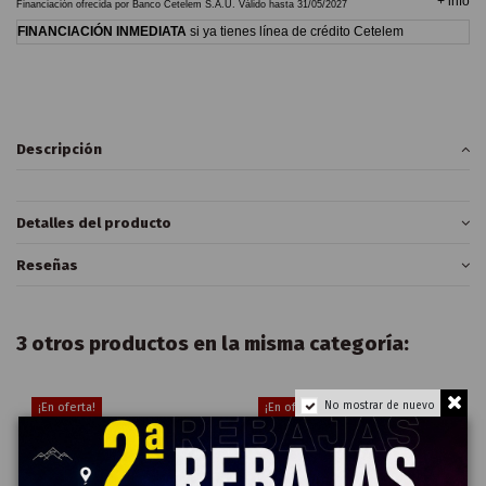
+
info
Financiación ofrecida por Banco Cetelem S.A.U.
Válido hasta
31/05/2027
FINANCIACIÓN INMEDIATA
si ya tienes línea de crédito Cetelem
Descripción
Detalles del producto
Reseñas
3 otros productos en la misma categoría:
No mostrar de nuevo
¡En oferta!
¡En oferta!
-148,71 €
-168,15 €