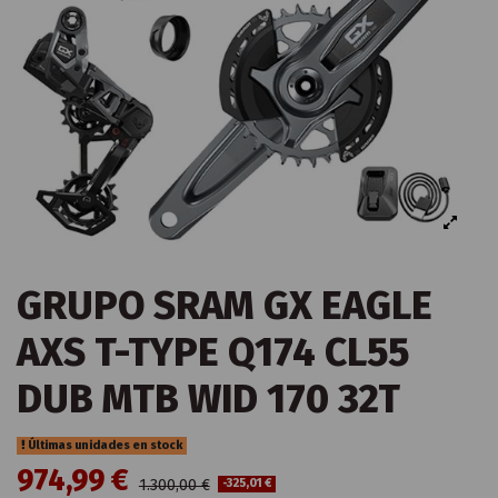
GRUPO SRAM GX EAGLE
AXS T-TYPE Q174 CL55
DUB MTB WID 170 32T
Últimas unidades en stock
974,99 €
1.300,00 €
-325,01 €