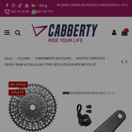
|
Blog
📢 ENVIO GRATIS EN PEDIDOS SUPERIORES a 70 €
952 36 35 00
661 267 119
0
Inicio
CICLISMO
COMPONENTES BICICLETAS
GRUPOS COMPLETOS
GRUPO SRAM GX EAGLE AXS T-TYPE Q174 CL55 DUB MTB WID 170 32T
¡En oferta!
-325,01 €