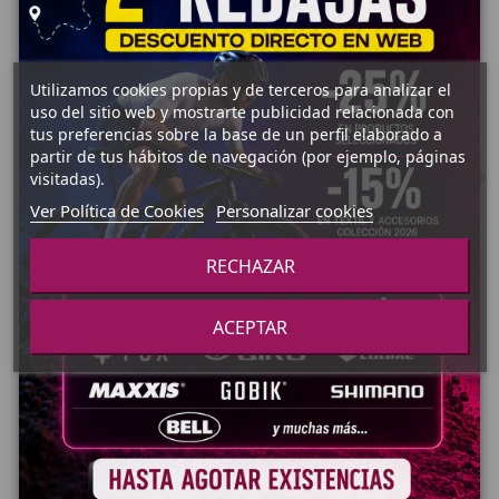
Utilizamos cookies propias y de terceros para analizar el
uso del sitio web y mostrarte publicidad relacionada con
tus preferencias sobre la base de un perfil elaborado a
partir de tus hábitos de navegación (por ejemplo, páginas
visitadas).
286,85 €
GRUPOS COMPLETOS
GRUPOS
Ver Política de Cookies
Personalizar cookies
COMPLETOS
KIT ACTUALIZACION
455,00 €
GRUPO
SRAM GX EAGLE AXS
SRAM NX
POD
RECHAZAR
EAGLE
CAMBIO+MANDO+CARGA.
DUB
446,30 €
BOOST
595,01 €
175MM
ACEPTAR
32D 11-
Añadir al carrito
50D
Añadir al carrito