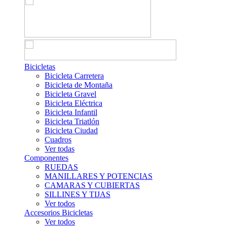
Bicicletas
Bicicleta Carretera
Bicicleta de Montaña
Bicicleta Gravel
Bicicleta Eléctrica
Bicicleta Infantil
Bicicleta Triatlón
Bicicleta Ciudad
Cuadros
Ver todas
Componentes
RUEDAS
MANILLARES Y POTENCIAS
CAMARAS Y CUBIERTAS
SILLINES Y TIJAS
Ver todos
Accesorios Bicicletas
Ver todos