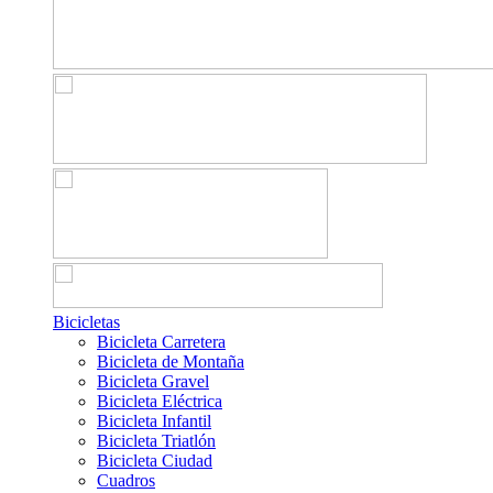
Bicicletas
Bicicleta Carretera
Bicicleta de Montaña
Bicicleta Gravel
Bicicleta Eléctrica
Bicicleta Infantil
Bicicleta Triatlón
Bicicleta Ciudad
Cuadros