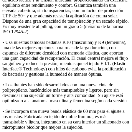
equilibrio entre rendimiento y confort. Garantiza también una
elevada cobertura, sin transparencias, con un factor de protección
UPF de 50+ y que además resiste la aplicación de crema solar.
Dispone de una gran capacidad de transpiración y un secado rápido.
Es muy resistente al pilling, con un grado 5 (máximo de la norma
ISO 12945-2).
• Usa nuestras famosas badanas K10 (masculina) y K9 (femenina),
una de las mejores opciones para rutas de larga duración, con
espumas de diferente densidad con memoria elástica, que aportan
una gran capacidad de recuperación. El canal central mejora el flujo
sanguíneo y reduce la presión, mientras que el tejido E.I.T. (Elastic
Interface® Technology) con hilos de carbono evita la proliferación
de bacterias y gestiona la humedad de manera óptima.
• Los tirantes han sido desarrollados con una nueva cinta de
polipropileno, haciéndolos más transpirables y ligeros, pero sin
descuidar una sujeción uniforme y alta comodidad. Su ajuste está
optimizado a la anatomía masculina y femenina según cada versión.
• Se incorpora una nueva banda elástica de 60 mm para el ajuste a
los muslos. Fabricada en tejido de doble frontura, es más
transpirable y ligera, integrando en su cara interior un siliconado con
micropuntos bicolor que mejora la sujeción.