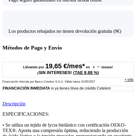
Los productos rebajados no tienen devolución gratuita (9€)
Métodos de Pago y Envío
19,65
€/mes*
Llévatelo por
en
meses!
¡SIN INTERESES!
(
TAE
8,88 %
)
+
info
Financiación ofrecida por Banco Cetelem S.A.U.
Válido hasta
31/05/2027
FINANCIACIÓN INMEDIATA
si ya tienes línea de crédito Cetelem
Descripción
ESPECIFICACIONES:
• Se utiliza un tejido de lycra bielástico con certificación OEKO-
TEX®. Aporta una compresión óptima, reduciendo la producción
de ácido láctico y la tensión muscular, proporcionando un excelente