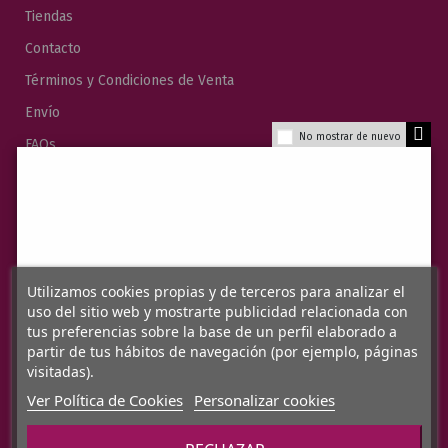
Tiendas
Contacto
Términos y Condiciones de Venta
Envío
No mostrar de nuevo
FAQs
Mapa del Sitio
Blog
Categorías
Utilizamos cookies propias y de terceros para analizar el
uso del sitio web y mostrarte publicidad relacionada con
Bicicletas
tus preferencias sobre la base de un perfil elaborado a
partir de tus hábitos de navegación (por ejemplo, páginas
Cuadros
visitadas).
Accesorios
Ver Política de Cookies
Personalizar cookies
Textil Ciclismo