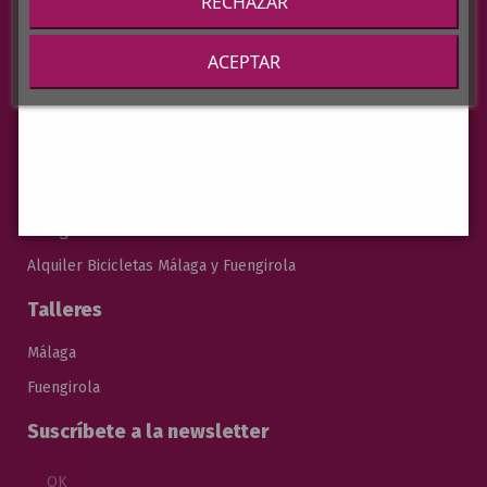
RECHAZAR
Cascos
Zapatillas Ciclismo
ACEPTAR
Running
Natación
Tiendas Físicas
Málaga
Fuengirola
Alquiler Bicicletas Málaga y Fuengirola
Talleres
Málaga
Fuengirola
Suscríbete a la newsletter